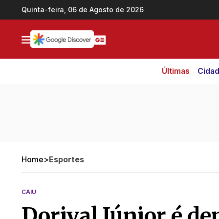
Ir direto pro conteúdo
Quinta-feira, 06 de Agosto de 2026
Últimas
Cida
Home
>
Esportes
CAIU
Dorival Júnior é de