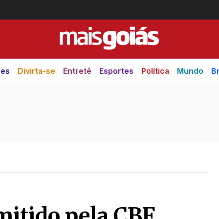
des
Divirta-se
Entretê
Esportes
Política
Mundo
Br
mitido pela CBF