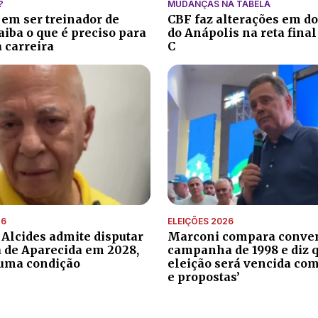
?
MUDANÇAS NA TABELA
 em ser treinador de
CBF faz alterações em do
aiba o que é preciso para
do Anápolis na reta final
 carreira
C
26
ELEIÇÕES 2026
 Alcides admite disputar
Marconi compara conve
a de Aparecida em 2028,
campanha de 1998 e diz 
uma condição
eleição será vencida com
e propostas’