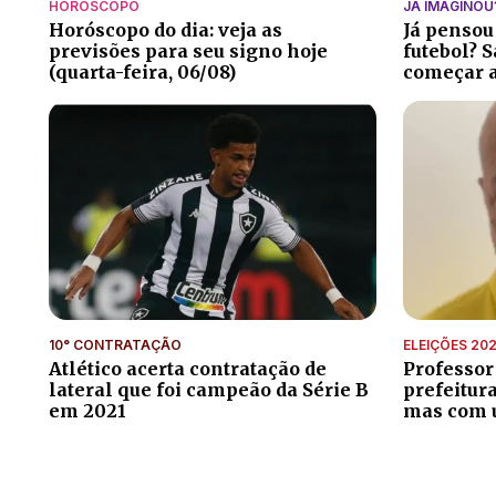
HORÓSCOPO
JÁ IMAGINOU
Horóscopo do dia: veja as
Já pensou
previsões para seu signo hoje
futebol? S
(quarta-feira, 06/08)
começar a
10° CONTRATAÇÃO
ELEIÇÕES 20
Atlético acerta contratação de
Professor
lateral que foi campeão da Série B
prefeitur
em 2021
mas com 