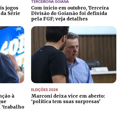
TERCEIRONA GOIANA
is jogos
Com início em outubro, Terceira
 da Série
Divisão do Goianão foi definida
pela FGF; veja detalhes
ELEIÇÕES 2026
nção à
Marconi deixa vice em aberto:
que
‘política tem suas surpresas’
 ‘trabalho