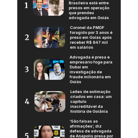
Brasileira está entre
1
presos em operação
que prendeu
advogada em Goiás
Coronel da PMDF
foragido por 3 anos é
2
preso em Goiás após
receber R$ 847 mil
em salários
Advogada é presa e
empresário foge para
Dubai em
3
investigação de
fraude milionária em
Goiás
Leões de estimação
criados em casa: um
4
capítulo
inacreditável da
história de Goiânia
‘São falsas as
afirmações’, diz
defesa de advogada
5
de Anápolis presa por