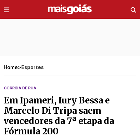
Ir direto pro conteúdo
Home
>
Esportes
CORRIDA DE RUA
Em Ipameri, Iury Bessa e
Marcelo Di Tripa saem
vencedores da 7ª etapa da
Fórmula 200