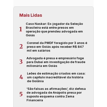
Mais Lidas
Caso Naskar: Ex-jogador da Seleção
Brasileira está entre presos em
1
operação que prendeu advogada em
Goiás
Coronel da PMDF foragido por 3 anos é
2
preso em Goiás após receber R$ 847
mil em salários
Advogada é presa e empresário foge
3
para Dubai em investigação de fraude
milionária em Goiás
Leões de estimação criados em casa:
4
um capítulo inacreditável da história
de Goiânia
‘São falsas as afirmações’, diz defesa
de advogada de Anápolis presa por
5
suposto esquema contra Zema
Financeira