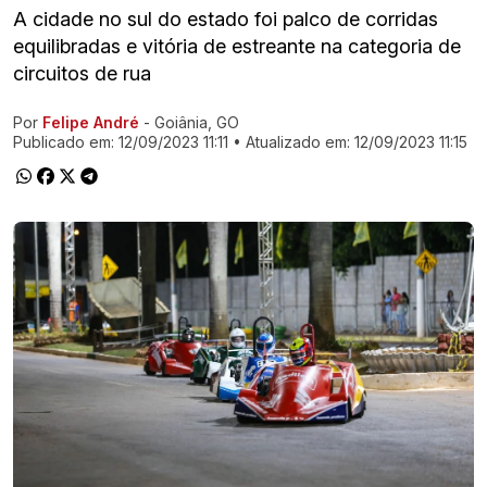
A cidade no sul do estado foi palco de corridas
equilibradas e vitória de estreante na categoria de
circuitos de rua
Por
Felipe André
- Goiânia, GO
Ir direto pra matéria
Publicado em:
12/09/2023 11:11
• Atualizado em:
12/09/2023 11:15