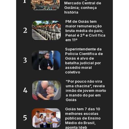
1
Mercado Central de
Goiânia; conheça
história
PM de Goiás tem
maior remuneração
2
bruta média do país;
Penal é 2ª e Civil fica
em 11º
Superintendente da
Polícia Científica de
Goiás é alvo de
3
batalha judicial por
assédio moral
coletivo
“Por pouco não vira
uma chacina”, revela
4
irmão de jovem morto
a mando do pai em
Goiás
Goiás tem 7 das 10
melhores escolas
5
públicas de Ensino
Médio do Brasil,
aponta Ideb