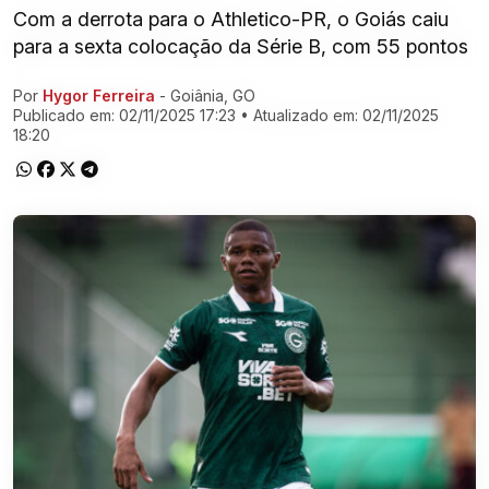
Com a derrota para o Athletico-PR, o Goiás caiu
para a sexta colocação da Série B, com 55 pontos
Por
Hygor Ferreira
- Goiânia, GO
Ir direto pra matéria
Publicado em:
02/11/2025 17:23
• Atualizado em:
02/11/2025
18:20