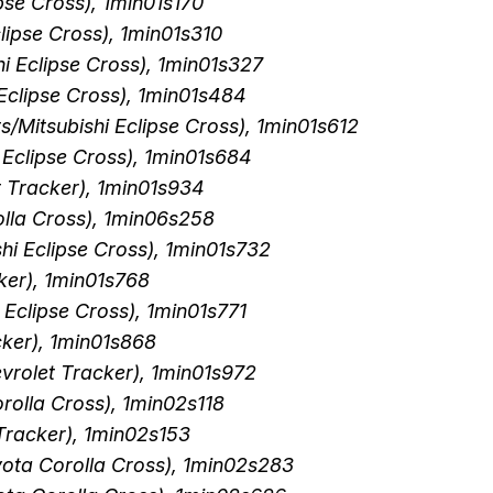
pse Cross), 1min01s170
lipse Cross), 1min01s310
i Eclipse Cross), 1min01s327
 Eclipse Cross), 1min01s484
s/Mitsubishi Eclipse Cross), 1min01s612
 Eclipse Cross), 1min01s684
t Tracker), 1min01s934
lla Cross), 1min06s258
hi Eclipse Cross), 1min01s732
ker), 1min01s768
 Eclipse Cross), 1min01s771
cker), 1min01s868
vrolet Tracker), 1min01s972
rolla Cross), 1min02s118
 Tracker), 1min02s153
yota Corolla Cross), 1min02s283