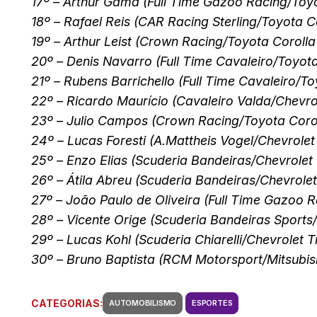
17º – Arthur Gama (Full Time Gazoo Racing/Toy
18º – Rafael Reis (CAR Racing Sterling/Toyota 
19º – Arthur Leist (Crown Racing/Toyota Coroll
20º – Denis Navarro (Full Time Cavaleiro/Toyot
21º – Rubens Barrichello (Full Time Cavaleiro/T
22º – Ricardo Maurício (Cavaleiro Valda/Chevro
23º – Julio Campos (Crown Racing/Toyota Corol
24º – Lucas Foresti (A.Mattheis Vogel/Chevrole
25º – Enzo Elias (Scuderia Bandeiras/Chevrolet
26º – Átila Abreu (Scuderia Bandeiras/Chevrole
27º – João Paulo de Oliveira (Full Time Gazoo 
28º – Vicente Orige (Scuderia Bandeiras Sports
29º – Lucas Kohl (Scuderia Chiarelli/Chevrolet 
30º – Bruno Baptista (RCM Motorsport/Mitsubis
CATEGORIAS:
AUTOMOBILISMO
ESPORTES