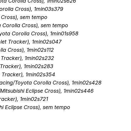
ota Corolla Cross), 1min02s626
Corolla Cross), 1min03s379
a Cross), sem tempo
a Corolla Cross), sem tempo
oyota Corolla Cross), 1min01s958
let Tracker), 1min02s047
la Cross), 1min02s112
t Tracker), 1min02s232
 Tracker), 1min02s283
t Tracker), 1min02s354
Racing/Toyota Corolla Cross), 1min02s428
/Mitsubishi Eclipse Cross), 1min02s446
Tracker), 1min02s721
hi Eclipse Cross), sem tempo