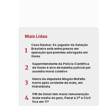
Mais Lidas
Caso Naskar: Ex-jogador da Seleção
Brasileira está entre presos em
1
operação que prendeu advogada em
Goiás
Superintendente da Polícia Científica
2
de Goiás é alvo de batalha judicial por
assédio moral coletivo
Genro da deputada Magda Mofatto
3
morre após acidente de moto, em
Hidrolândia
PM de Goiás tem maior remuneração
4
bruta média do país; Penal é 2ª e Civil
fica em 11º