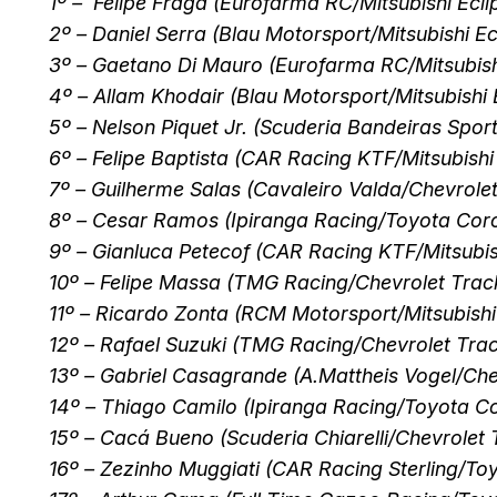
1º – Felipe Fraga (Eurofarma RC/Mitsubishi Ecli
2º – Daniel Serra (Blau Motorsport/Mitsubishi Ec
3º – Gaetano Di Mauro (Eurofarma RC/Mitsubish
4º – Allam Khodair (Blau Motorsport/Mitsubishi
5º – Nelson Piquet Jr. (Scuderia Bandeiras Sport
6º – Felipe Baptista (CAR Racing KTF/Mitsubishi
7º – Guilherme Salas (Cavaleiro Valda/Chevrole
8º – Cesar Ramos (Ipiranga Racing/Toyota Coro
9º – Gianluca Petecof (CAR Racing KTF/Mitsubis
10º – Felipe Massa (TMG Racing/Chevrolet Trac
11º – Ricardo Zonta (RCM Motorsport/Mitsubishi
12º – Rafael Suzuki (TMG Racing/Chevrolet Tra
13º – Gabriel Casagrande (A.Mattheis Vogel/Che
14º – Thiago Camilo (Ipiranga Racing/Toyota Co
15º – Cacá Bueno (Scuderia Chiarelli/Chevrolet
16º – Zezinho Muggiati (CAR Racing Sterling/To