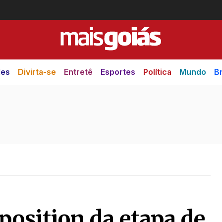
des
Divirta-se
Entretê
Esportes
Política
Mundo
Br
 position da etapa de