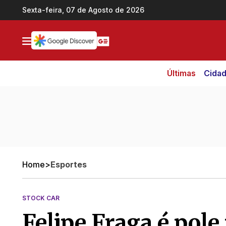
Ir direto pro conteúdo
Sexta-feira, 07 de Agosto de 2026
Últimas
Cida
Home
>
Esportes
STOCK CAR
Felipe Fraga é pole