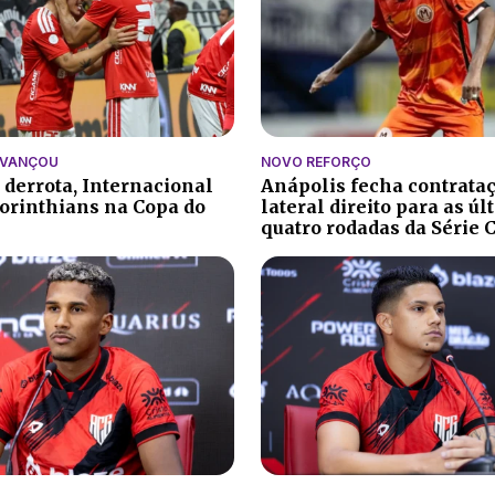
AVANÇOU
NOVO REFORÇO
 derrota, Internacional
Anápolis fecha contrata
orinthians na Copa do
lateral direito para as ú
quatro rodadas da Série 