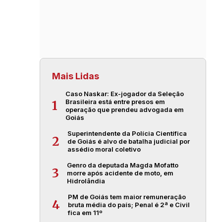
Mais Lidas
Caso Naskar: Ex-jogador da Seleção
Brasileira está entre presos em
1
operação que prendeu advogada em
Goiás
Superintendente da Polícia Científica
2
de Goiás é alvo de batalha judicial por
assédio moral coletivo
Genro da deputada Magda Mofatto
3
morre após acidente de moto, em
Hidrolândia
PM de Goiás tem maior remuneração
4
bruta média do país; Penal é 2ª e Civil
fica em 11º