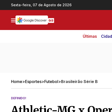
Ir direto pro conteúdo
Sexta-feira, 07 de Agosto de 2026
Últimas
Cida
Home
>
Esportes
>
Futebol
>
Brasileirão Série B
DEFINIDO!
Athletic-MG x Oper