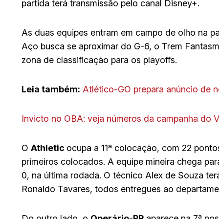
partida terá transmissão pelo canal Disney+.
As duas equipes entram em campo de olho na pa
Aço busca se aproximar do G-6, o Trem Fantasma 
zona de classificação para os playoffs.
Leia também:
Atlético-GO prepara anúncio de n
Invicto no OBA: veja números da campanha do 
O
Athletic
ocupa a 11ª colocação, com 22 ponto
primeiros colocados. A equipe mineira chega para
0, na última rodada. O técnico Alex de Souza ter
Ronaldo Tavares, todos entregues ao departame
Do outro lado, o
Operário-PR
aparece na 7ª pos