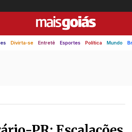
des
Divirta-se
Entretê
Esportes
Política
Mundo
Br
ário-PR: Escalações