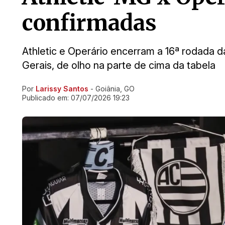
confirmadas
Athletic e Operário encerram a 16ª rodada da
Gerais, de olho na parte de cima da tabela
Por
Larissy Santos
- Goiânia, GO
Ir direto pra matéria
Publicado em:
07/07/2026 19:23