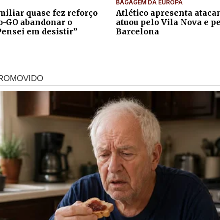
BAGAGEM DA EUROPA
iliar quase fez reforço
Atlético apresenta atacan
co-GO abandonar o
atuou pelo Vila Nova e p
Pensei em desistir”
Barcelona