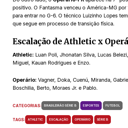
positivo. O Fantasma venceu o América-MG por 1
para entrar no G-6. O técnico Luizinho Lopes te
que segue em processo de transição física.
Escalação de Athletic x Operá
Athletic:
Luan Poli, Jhonatan Silva, Lucas Belezi
Miguel, Kauan Rodrigues e Enzo.
Operário:
Vagner, Doka, Cuenú, Miranda, Gabriel 
Boschilia, Berto, Moraes Jr. e Pablo.
CATEGORIAS:
BRASILEIRÃO SÉRIE B
ESPORTES
FUTEBOL
TAGS:
ATHLETIC
ESCALAÇÃO
OPERÁRIO
SÉRIE B