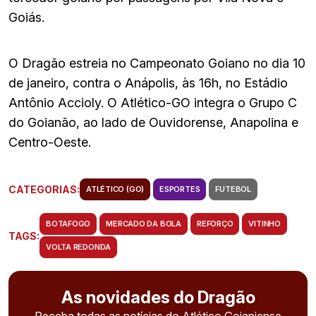
Goiás.
O Dragão estreia no Campeonato Goiano no dia 10
de janeiro, contra o Anápolis, às 16h, no Estádio
Antônio Accioly. O Atlético-GO integra o Grupo C
do Goianão, ao lado de Ouvidorense, Anapolina e
Centro-Oeste.
CATEGORIAS:
ATLÉTICO (GO)
ESPORTES
FUTEBOL
BOTAFOGO
MERCADO DA BOLA
REFORÇO
VITINHO
TAGS:
VOLTA REDONDA
As novidades do Dragão
Receba todas as notícias do Atlético Goianiense