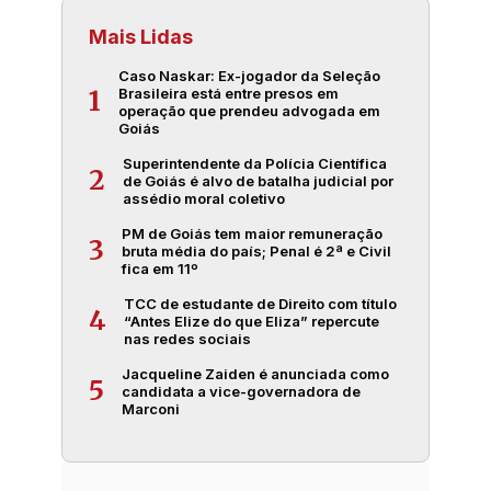
Mais Lidas
Caso Naskar: Ex-jogador da Seleção
Brasileira está entre presos em
1
operação que prendeu advogada em
Goiás
Superintendente da Polícia Científica
2
de Goiás é alvo de batalha judicial por
assédio moral coletivo
PM de Goiás tem maior remuneração
3
bruta média do país; Penal é 2ª e Civil
fica em 11º
TCC de estudante de Direito com título
4
“Antes Elize do que Eliza” repercute
nas redes sociais
Jacqueline Zaiden é anunciada como
5
candidata a vice-governadora de
Marconi