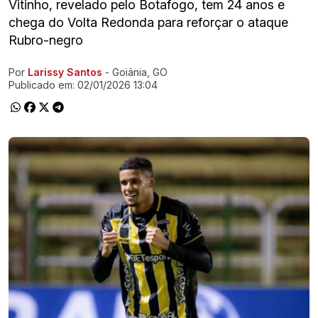
Vitinho, revelado pelo Botafogo, tem 24 anos e
chega do Volta Redonda para reforçar o ataque
Rubro-negro
Por
Larissy Santos
- Goiânia, GO
Ir direto pra matéria
Publicado em:
02/01/2026 13:04