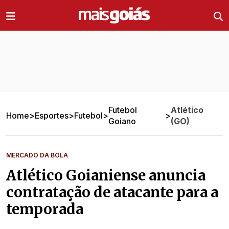
Ir direto pro conteúdo
Futebol
Atlético
Home
>
Esportes
>
Futebol
>
>
Goiano
(GO)
MERCADO DA BOLA
Atlético Goianiense anuncia
contratação de atacante para a
temporada