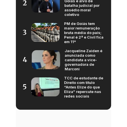
Goiás é alvo de
2
batalha judicial por
assédio moral
coletivo
PM de Goiás tem
maior remuneração
3
bruta média do país;
Penal é 2ª e Civil fica
em 11º
Jacqueline Zaiden é
anunciada como
4
candidata a vice-
governadora de
Marconi
TCC de estudante de
Direito com título
5
“Antes Elize do que
Eliza” repercute nas
redes sociais