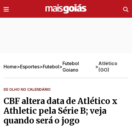
Ir direto pro conteúdo
Futebol
Atlético
Home
>
Esportes
>
Futebol
>
>
Goiano
(GO)
DE OLHO NO CALENDÁRIO
CBF altera data de Atlético x
Athletic pela Série B; veja
quando será o jogo