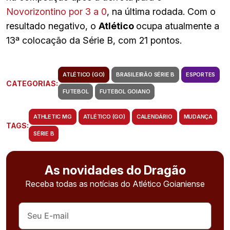
Novorizontino por 3 a 0
, na última rodada. Com o
resultado negativo, o
Atlético
ocupa atualmente a
13ª colocação da Série B, com 21 pontos.
ATLÉTICO (GO)
BRASILEIRÃO SÉRIE B
ESPORTES
CATEGORIAS:
FUTEBOL
FUTEBOL GOIANO
ATHLETIC MG
ATLÉTICO (GO)
CALENDÁRIO
MUDANÇA
TAGS:
SÉRIE B
As novidades do Dragão
Receba todas as notícias do Atlético Goianiense