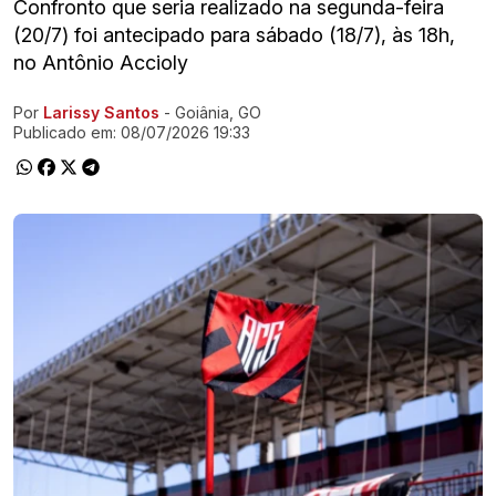
Confronto que seria realizado na segunda-feira
(20/7) foi antecipado para sábado (18/7), às 18h,
no Antônio Accioly
Por
Larissy Santos
- Goiânia, GO
Ir direto pra matéria
Publicado em:
08/07/2026 19:33