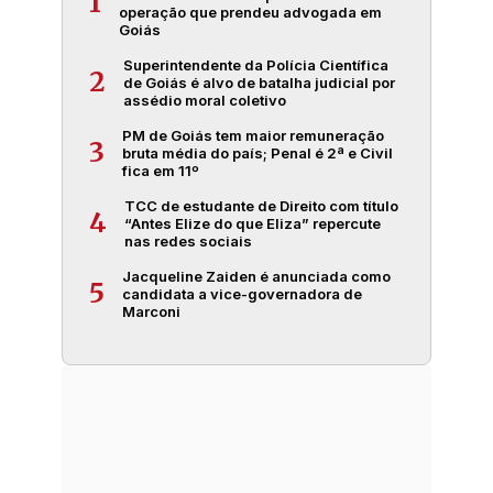
1
operação que prendeu advogada em
Goiás
Superintendente da Polícia Científica
2
de Goiás é alvo de batalha judicial por
assédio moral coletivo
PM de Goiás tem maior remuneração
3
bruta média do país; Penal é 2ª e Civil
fica em 11º
TCC de estudante de Direito com título
4
“Antes Elize do que Eliza” repercute
nas redes sociais
Jacqueline Zaiden é anunciada como
5
candidata a vice-governadora de
Marconi