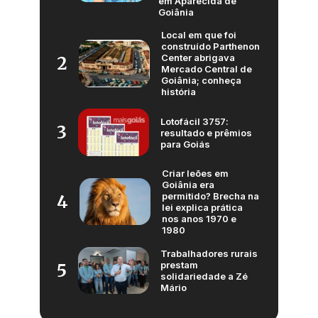
em Aparecida de
Goiânia
Local em que foi
construído Parthenon
Center abrigava
2
Mercado Central de
Goiânia; conheça
história
Lotofácil 3757:
3
resultado e prêmios
para Goiás
Criar leões em
Goiânia era
permitido? Brecha na
4
lei explica prática
nos anos 1970 e
1980
Trabalhadores rurais
prestam
5
solidariedade a Zé
Mário