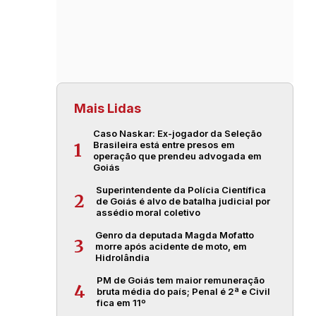
Mais Lidas
Caso Naskar: Ex-jogador da Seleção
Brasileira está entre presos em
1
operação que prendeu advogada em
Goiás
Superintendente da Polícia Científica
2
de Goiás é alvo de batalha judicial por
assédio moral coletivo
Genro da deputada Magda Mofatto
3
morre após acidente de moto, em
Hidrolândia
PM de Goiás tem maior remuneração
4
bruta média do país; Penal é 2ª e Civil
fica em 11º