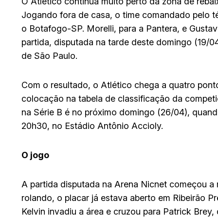
O Atlético continua muito perto da zona de reba
Jogando fora de casa, o time comandado pelo t
o Botafogo-SP. Morelli, para a Pantera, e Gusta
partida, disputada na tarde deste domingo (19/04)
de São Paulo.
Com o resultado, o Atlético chega a quatro po
colocação na tabela de classificação da compe
na Série B é no próximo domingo (26/04), quando
20h30, no Estádio Antônio Accioly.
O jogo
A partida disputada na Arena Nicnet começou a m
rolando, o placar já estava aberto em Ribeirão Pr
Kelvin invadiu a área e cruzou para Patrick Brey,