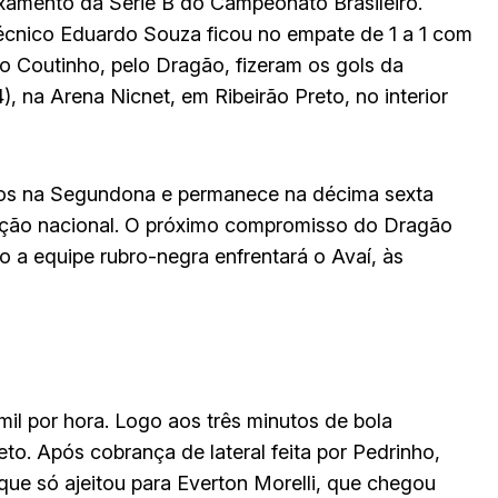
ixamento da Série B do Campeonato Brasileiro.
écnico Eduardo Souza ficou no empate de 1 a 1 com
vo Coutinho, pelo Dragão, fizeram os gols da
, na Arena Nicnet, em Ribeirão Preto, no interior
ntos na Segundona e permanece na décima sexta
tição nacional. O próximo compromisso do Dragão
 a equipe rubro-negra enfrentará o Avaí, às
il por hora. Logo aos três minutos de bola
eto. Após cobrança de lateral feita por Pedrinho,
 que só ajeitou para Everton Morelli, que chegou