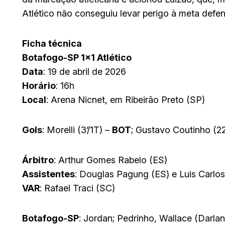
Atlético não conseguiu levar perigo à meta defe
Ficha técnica
Botafogo-SP 1×1 Atlético
Data
: 19 de abril de 2026
Horário
: 16h
Local
: Arena Nicnet, em Ribeirão Preto (SP)
Gols
: Morelli (3’/1T) –
BOT
; Gustavo Coutinho (22
Árbitro
: Arthur Gomes Rabelo (ES)
Assistentes
: Douglas Pagung (ES) e Luis Carlo
VAR
: Rafael Traci (SC)
Botafogo-SP
: Jordan; Pedrinho, Wallace (Darlan