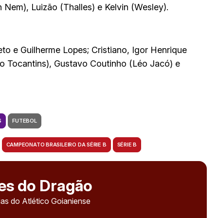
 Nem), Luizão (Thalles) e Kelvin (Wesley).
reto e Guilherme Lopes; Cristiano, Igor Henrique
éo Tocantins), Gustavo Coutinho (Léo Jacó) e
S
FUTEBOL
CAMPEONATO BRASILEIRO DA SÉRIE B
SÉRIE B
es do Dragão
as do Atlético Goianiense