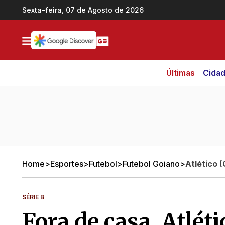
Ir direto pro conteúdo
Sexta-feira, 07 de Agosto de 2026
Últimas
Cida
Home
>
Esportes
>
Futebol
>
Futebol Goiano
>
Atlético 
SÉRIE B
Fora de casa, Atlét