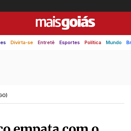
des
Divirta-se
Entretê
Esportes
Política
Mundo
Br
(GO)
ico empata com o