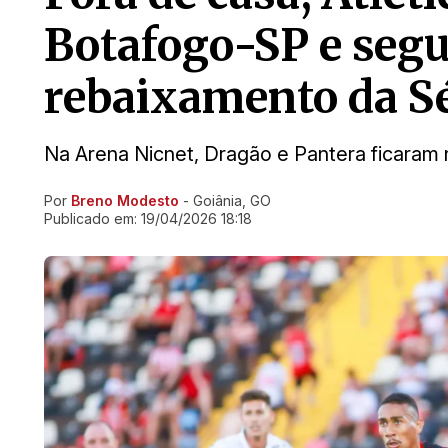
Botafogo-SP e segu
rebaixamento da Sé
Na Arena Nicnet, Dragão e Pantera ficaram n
Por
Breno Modesto
- Goiânia, GO
Ir direto pra matéria
Publicado em:
19/04/2026 18:18