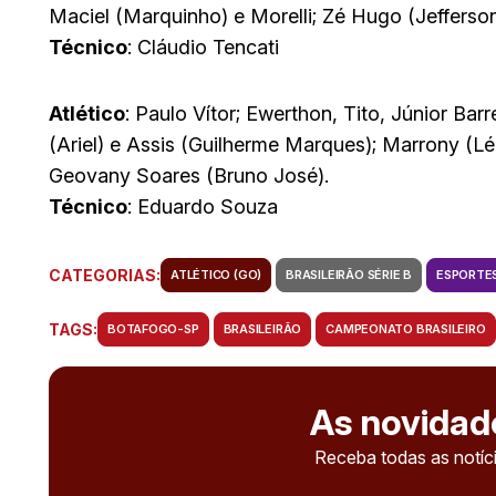
Maciel (Marquinho) e Morelli; Zé Hugo (Jefferson
Técnico
: Cláudio Tencati
Atlético
: Paulo Vítor; Ewerthon, Tito, Júnior Bar
(Ariel) e Assis (Guilherme Marques); Marrony (L
Geovany Soares (Bruno José).
Técnico
: Eduardo Souza
CATEGORIAS:
ATLÉTICO (GO)
BRASILEIRÃO SÉRIE B
ESPORTE
TAGS:
BOTAFOGO-SP
BRASILEIRÃO
CAMPEONATO BRASILEIRO
As novidad
Receba todas as notíci