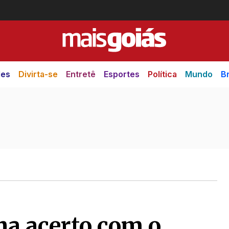
des
Divirta-se
Entretê
Esportes
Política
Mundo
Br
ha acerto com o