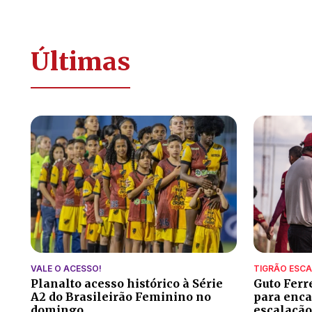
Últimas
VALE O ACESSO!
TIGRÃO ESC
Planalto acesso histórico à Série
Guto Ferr
A2 do Brasileirão Feminino no
para encar
domingo
escalação