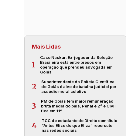
Mais Lidas
Caso Naskar: Ex-jogador da Seleção
Brasileira está entre presos em
1
operação que prendeu advogada em
Goiás
Superintendente da Polícia Científica
2
de Goiás é alvo de batalha judicial por
assédio moral coletivo
PM de Goiás tem maior remuneração
3
bruta média do país; Penal é 2ª e Civil
fica em 11º
TCC de estudante de Direito com título
4
“Antes Elize do que Eliza” repercute
nas redes sociais