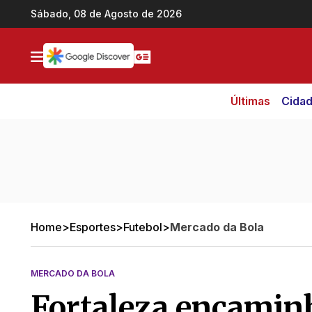
Ir direto pro conteúdo
Sábado, 08 de Agosto de 2026
Últimas
Cida
Home
>
Esportes
>
Futebol
>
Mercado da Bola
MERCADO DA BOLA
Fortaleza encamin