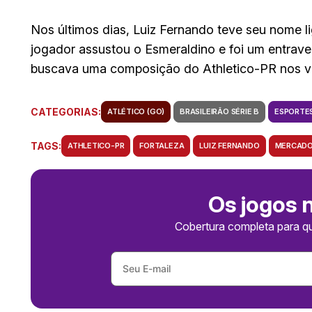
Nos últimos dias, Luiz Fernando teve seu nome li
jogador assustou o Esmeraldino e foi um entrave
buscava uma composição do Athletico-PR nos ve
CATEGORIAS:
ATLÉTICO (GO)
BRASILEIRÃO SÉRIE B
ESPORTE
TAGS:
ATHLETICO-PR
FORTALEZA
LUIZ FERNANDO
MERCADO
Os jogos 
Cobertura completa para q