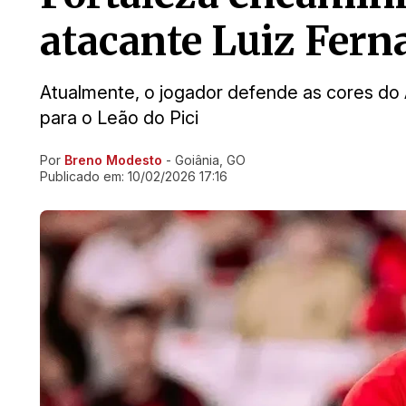
atacante Luiz Ferna
Atualmente, o jogador defende as cores do 
para o Leão do Pici
Por
Breno Modesto
- Goiânia, GO
Ir direto pra matéria
Publicado em:
10/02/2026 17:16