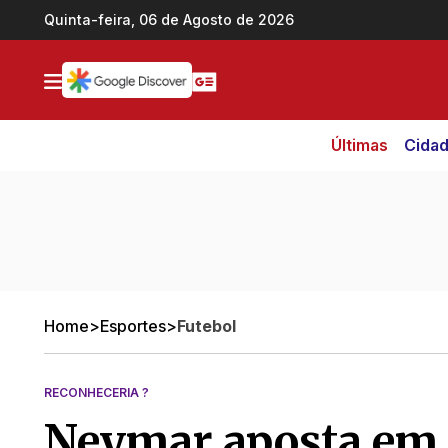
Ir direto pro conteúdo
Quinta-feira, 06 de Agosto de 2026
Últimas
Cida
Home
>
Esportes
>
Futebol
RECONHECERIA ?
Neymar aposta em d