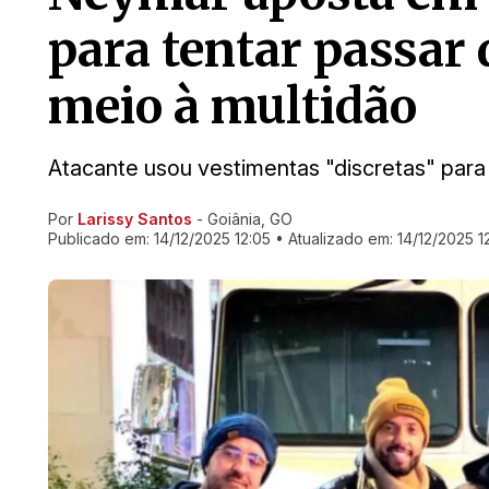
para tentar passar
meio à multidão
Atacante usou vestimentas "discretas" para
Por
Larissy Santos
- Goiânia, GO
Ir direto pra matéria
Publicado em:
14/12/2025 12:05
• Atualizado em:
14/12/2025 12