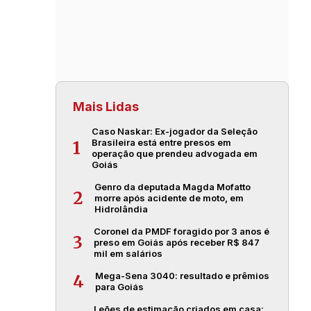
Mais Lidas
Caso Naskar: Ex-jogador da Seleção
Brasileira está entre presos em
1
operação que prendeu advogada em
Goiás
Genro da deputada Magda Mofatto
2
morre após acidente de moto, em
Hidrolândia
Coronel da PMDF foragido por 3 anos é
3
preso em Goiás após receber R$ 847
mil em salários
Mega-Sena 3040: resultado e prêmios
4
para Goiás
Leões de estimação criados em casa: