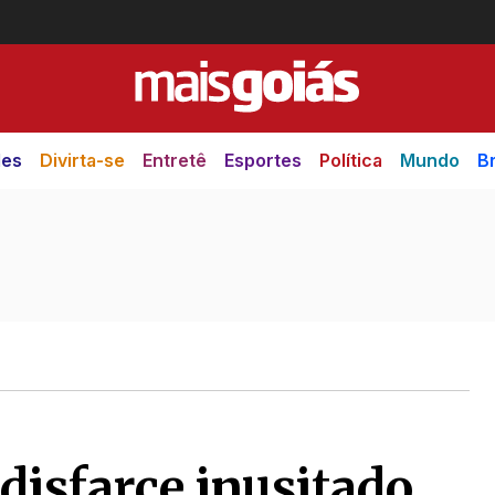
des
Divirta-se
Entretê
Esportes
Política
Mundo
Br
isfarce inusitado