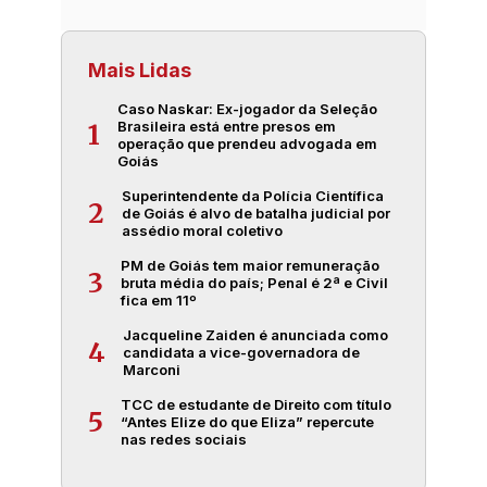
Mais Lidas
Caso Naskar: Ex-jogador da Seleção
Brasileira está entre presos em
1
operação que prendeu advogada em
Goiás
Superintendente da Polícia Científica
2
de Goiás é alvo de batalha judicial por
assédio moral coletivo
PM de Goiás tem maior remuneração
3
bruta média do país; Penal é 2ª e Civil
fica em 11º
Jacqueline Zaiden é anunciada como
4
candidata a vice-governadora de
Marconi
TCC de estudante de Direito com título
5
“Antes Elize do que Eliza” repercute
nas redes sociais