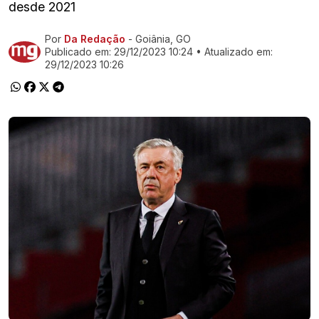
desde 2021
Por
Da Redação
- Goiânia, GO
Ir direto pra matéria
Publicado em:
29/12/2023 10:24
• Atualizado em:
29/12/2023 10:26