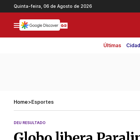
Ir direto pro conteúdo
Quinta-feira, 06 de Agosto de 2026
Últimas
Cida
Home
>
Esportes
DEU RESULTADO
Globo libera Paral