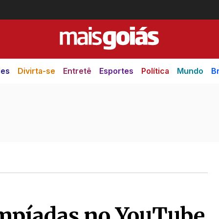
des
Divirta-se
Entretê
Esportes
Política
Mundo
Br
impíadas no YouTube