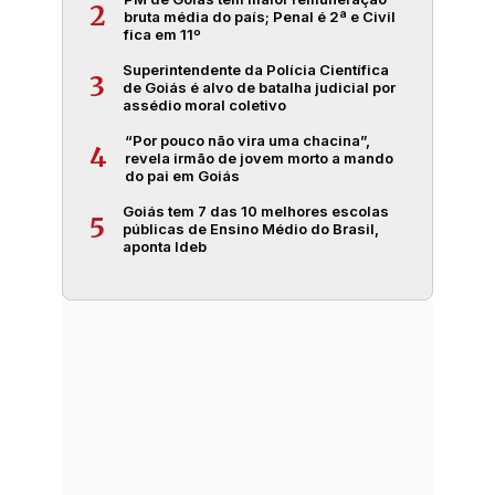
2
bruta média do país; Penal é 2ª e Civil
fica em 11º
Superintendente da Polícia Científica
3
de Goiás é alvo de batalha judicial por
assédio moral coletivo
“Por pouco não vira uma chacina”,
4
revela irmão de jovem morto a mando
do pai em Goiás
Goiás tem 7 das 10 melhores escolas
5
públicas de Ensino Médio do Brasil,
aponta Ideb