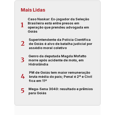
Mais Lidas
Caso Naskar: Ex-jogador da Seleção
Brasileira está entre presos em
1
operação que prendeu advogada em
Goiás
Superintendente da Polícia Científica
2
de Goiás é alvo de batalha judicial por
assédio moral coletivo
Genro da deputada Magda Mofatto
3
morre após acidente de moto, em
Hidrolândia
PM de Goiás tem maior remuneração
4
bruta média do país; Penal é 2ª e Civil
fica em 11º
Mega-Sena 3040: resultado e prêmios
5
para Goiás