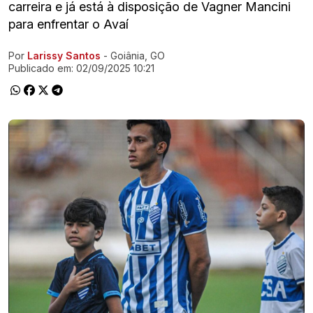
carreira e já está à disposição de Vagner Mancini
para enfrentar o Avaí
Por
Larissy Santos
- Goiânia, GO
Ir direto pra matéria
Publicado em:
02/09/2025 10:21