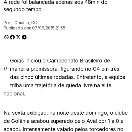
A rede foi balançada apenas aos 48min do
segundo tempo.
Por
- Goiânia, GO
Ir direto pra matéria
Publicado em:
07/06/2015 21:58
Goiás iniciou o Campeonato Brasileiro de
//
maneira promissora, figurando no G4 em três
das cinco últimas rodadas. Entretanto, a equipe
trilha uma trajetória de queda livre na elite
nacional.
Na sexta exibição, na noite deste domingo, o clube
de Goiânia acabou superado pelo Avaí por 1 a 0 e
acabou intensamente vaiado pelos torcedores no