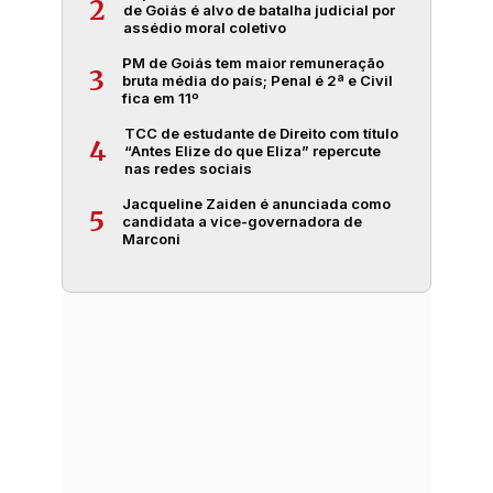
2
de Goiás é alvo de batalha judicial por
assédio moral coletivo
PM de Goiás tem maior remuneração
3
bruta média do país; Penal é 2ª e Civil
fica em 11º
TCC de estudante de Direito com título
4
“Antes Elize do que Eliza” repercute
nas redes sociais
Jacqueline Zaiden é anunciada como
5
candidata a vice-governadora de
Marconi