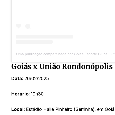
Uma publicação compartilhada por Goiás Esporte Clube | Ofic
Goiás x União Rondonópolis
Data:
26/02/2025
Horário:
19h30
Local:
Estádio Hailé Pinheiro (Serrinha), em Goiâ