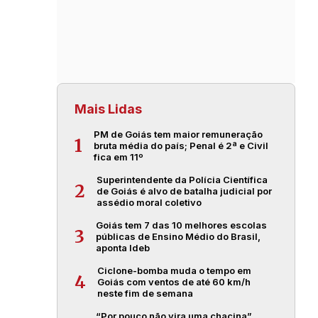
Mais Lidas
PM de Goiás tem maior remuneração
1
bruta média do país; Penal é 2ª e Civil
fica em 11º
Superintendente da Polícia Científica
2
de Goiás é alvo de batalha judicial por
assédio moral coletivo
Goiás tem 7 das 10 melhores escolas
3
públicas de Ensino Médio do Brasil,
aponta Ideb
Ciclone-bomba muda o tempo em
4
Goiás com ventos de até 60 km/h
neste fim de semana
“Por pouco não vira uma chacina”,