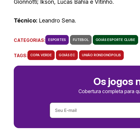
Gionnotti; Ikson, Lucas Bahia e Vitinho.
Técnico:
Leandro Sena.
CATEGORIAS:
ESPORTES
FUTEBOL
GOIÁS ESPORTE CLUBE
TAGS:
COPA VERDE
GOIÁS EC
UNIÃO RONDONÓPOLIS
Os jogos 
Cobertura completa para q