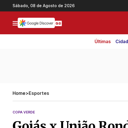
Ir direto pro conteúdo
Sábado, 08 de Agosto de 2026
Últimas
Cida
Home
>
Esportes
COPA VERDE
Goiás x União Rond