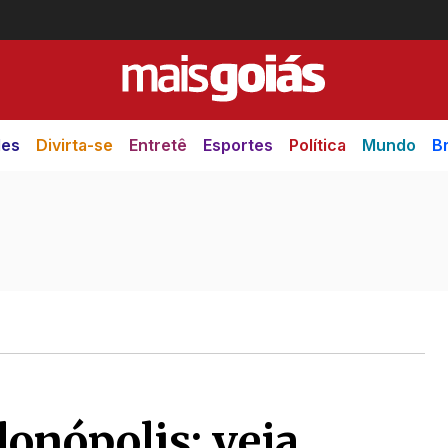
des
Divirta-se
Entretê
Esportes
Política
Mundo
Br
onópolis: veja