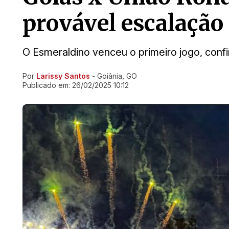
provável escalação
O Esmeraldino venceu o primeiro jogo, con
Por
Larissy Santos
- Goiânia, GO
Ir direto pra matéria
Publicado em:
26/02/2025 10:12