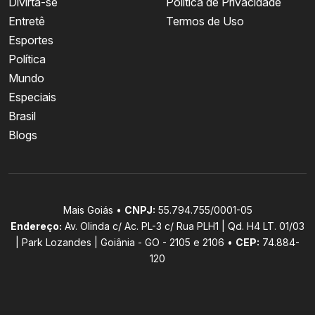
Divirta-se
Política de Privacidade
Entretê
Termos de Uso
Esportes
Política
Mundo
Especiais
Brasil
Blogs
Mais Goiás •
CNPJ:
55.794.755/0001-05
Endereço:
Av. Olinda c/ Ac. PL-3 c/ Rua PLH1 | Qd. H4 LT. 01/03
| Park Lozandes | Goiânia - GO - 2105 e 2106 •
CEP:
74.884-
120