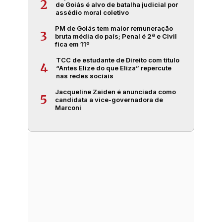
2
de Goiás é alvo de batalha judicial por
assédio moral coletivo
PM de Goiás tem maior remuneração
3
bruta média do país; Penal é 2ª e Civil
fica em 11º
TCC de estudante de Direito com título
4
“Antes Elize do que Eliza” repercute
nas redes sociais
Jacqueline Zaiden é anunciada como
5
candidata a vice-governadora de
Marconi