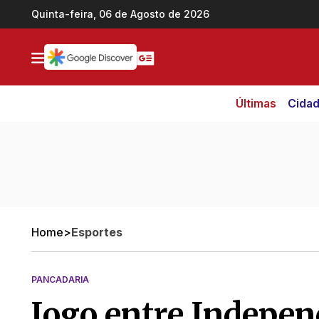
Ir direto pro conteúdo
Quinta-feira, 06 de Agosto de 2026
Últimas
Cida
Home
>
Esportes
PANCADARIA
Jogo entre Indepen