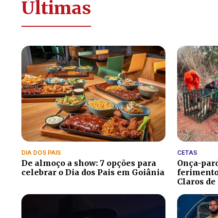
Últimas
DIA DOS PAIS
CETAS
De almoço a show: 7 opções para
Onça-pard
celebrar o Dia dos Pais em Goiânia
ferimento
Claros de