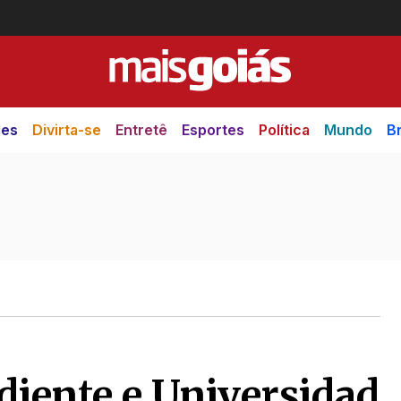
des
Divirta-se
Entretê
Esportes
Política
Mundo
Br
diente e Universidad