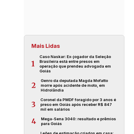
Mais Lidas
Caso Naskar: Ex-jogador da Seleção
Brasileira está entre presos em
1
operação que prendeu advogada em
Goiás
Genro da deputada Magda Mofatto
2
morre após acidente de moto, em
Hidrolândia
Coronel da PMDF foragido por 3 anos é
3
preso em Goiás após receber R$ 847
mil em salários
Mega-Sena 3040: resultado e prêmios
4
para Goiás
Leões de estimação criados em casa: