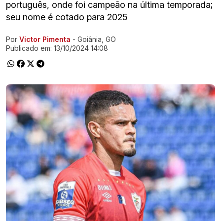
português, onde foi campeão na última temporada;
seu nome é cotado para 2025
Por
Victor Pimenta
- Goiânia, GO
Ir direto pra matéria
Publicado em:
13/10/2024 14:08