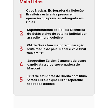
Mais Lidas
Caso Naskar: Ex-jogador da Seleção
Brasileira está entre presos em
1
operação que prendeu advogada em
Goiás
Superintendente da Polícia Científica
2
de Goiás é alvo de batalha judicial por
assédio moral coletivo
PM de Goiás tem maior remuneração
3
bruta média do país; Penal é 2ª e Civil
fica em 11º
Jacqueline Zaiden é anunciada como
4
candidata a vice-governadora de
Marconi
TCC de estudante de Direito com título
5
“Antes Elize do que Eliza” repercute
nas redes sociais