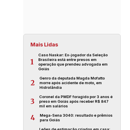
Mais Lidas
Caso Naskar: Ex-jogador da Seleção
Brasileira está entre presos em
1
operação que prendeu advogada em
Goiás
Genro da deputada Magda Mofatto
2
morre após acidente de moto, em
Hidrolândia
Coronel da PMDF foragido por 3 anos é
3
preso em Goiás após receber R$ 847
mil em salários
Mega-Sena 3040: resultado e prêmios
4
para Goiás
Leões de estimação criados em casa: