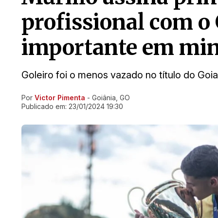
profissional com o 
importante em min
Goleiro foi o menos vazado no título do Goi
Por
Victor Pimenta
- Goiânia, GO
Ir direto pra matéria
Publicado em:
23/01/2024 19:30