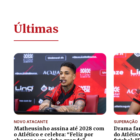
Últimas
NOVO ATACANTE
SUPERAÇÃO
Matheusinho assina até 2028 com
Drama fam
o Atlético e celebra: “Feliz por
do Atléti