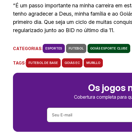
“É um passo importante na minha carreira em esta
tenho agradecer a Deus, minha família e ao Goiá
primeiro dia. Que seja um ciclo de muitas conquis
regularizado junto ao BID no último dia 11.
CATEGORIAS:
ESPORTES
FUTEBOL
GOIÁS ESPORTE CLUBE
TAGS:
FUTEBOL DE BASE
GOIÁS EC
MURILLO
Os jogos 
Cobertura completa para q