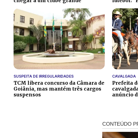
chegar a um clube grande”
futebol: “
SUSPEITA DE IRREGULARIDADES
CAVALGADA
TCM libera concurso da Câmara de
Prefeita 
Goiânia, mas mantém três cargos
cavalgada
suspensos
anúncio 