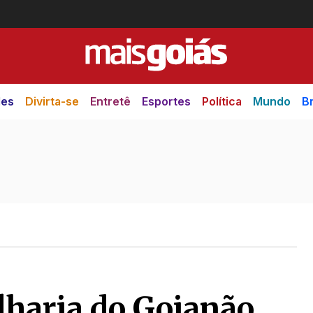
des
Divirta-se
Entretê
Esportes
Política
Mundo
Br
ilharia do Goianão,