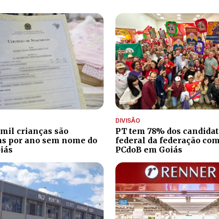
DIVISÃO
 mil crianças são
PT tem 78% dos candidat
as por ano sem nome do
federal da federação com
iás
PCdoB em Goiás