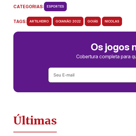
CATEGORIAS:
ESPORTES
TAGS:
ARTILHEIRO
GOIANÃO 2022
GOIÁS
NICOLAS
Os jogos 
Cobertura completa para q
Últimas