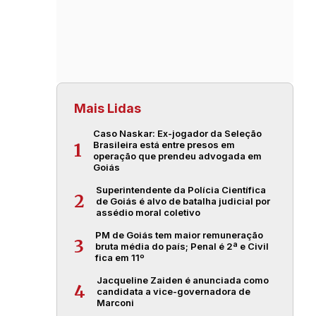
Mais Lidas
Caso Naskar: Ex-jogador da Seleção
Brasileira está entre presos em
1
operação que prendeu advogada em
Goiás
Superintendente da Polícia Científica
2
de Goiás é alvo de batalha judicial por
assédio moral coletivo
PM de Goiás tem maior remuneração
3
bruta média do país; Penal é 2ª e Civil
fica em 11º
Jacqueline Zaiden é anunciada como
4
candidata a vice-governadora de
Marconi