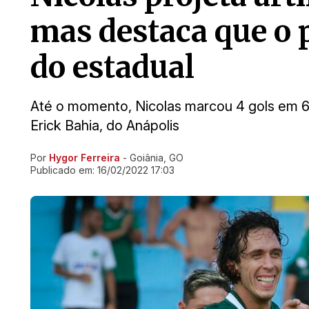
mas destaca que o p
do estadual
Até o momento, Nicolas marcou 4 gols em 6 j
Erick Bahia, do Anápolis
Por
Hygor Ferreira
- Goiânia, GO
Ir direto pra matéria
Publicado em:
16/02/2022 17:03