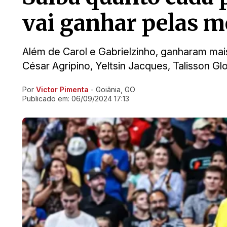
vai ganhar pelas m
Além de Carol e Gabrielzinho, ganharam mai
César Agripino, Yeltsin Jacques, Talisson G
Por
Victor Pimenta
- Goiânia, GO
Ir direto pra matéria
Publicado em:
06/09/2024 17:13