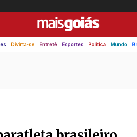
des
Divirta-se
Entretê
Esportes
Política
Mundo
Br
aratleta brasileiro