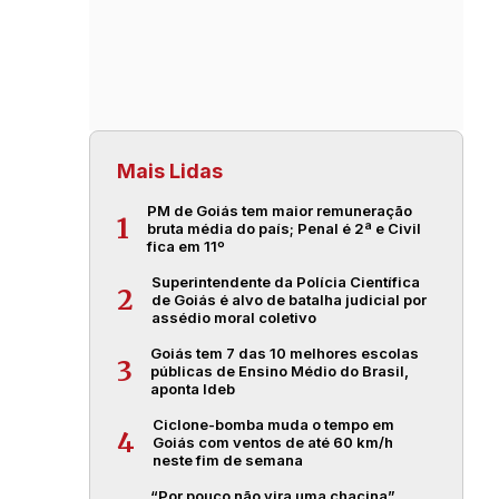
Mais Lidas
PM de Goiás tem maior remuneração
1
bruta média do país; Penal é 2ª e Civil
fica em 11º
Superintendente da Polícia Científica
2
de Goiás é alvo de batalha judicial por
assédio moral coletivo
Goiás tem 7 das 10 melhores escolas
3
públicas de Ensino Médio do Brasil,
aponta Ideb
Ciclone-bomba muda o tempo em
4
Goiás com ventos de até 60 km/h
neste fim de semana
“Por pouco não vira uma chacina”,