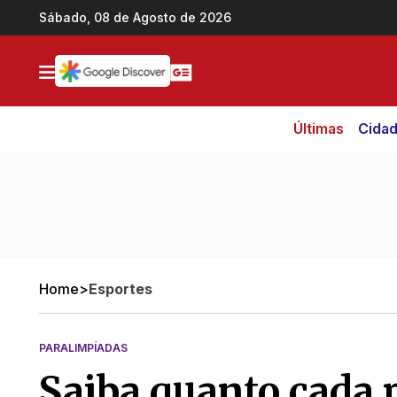
Ir direto pro conteúdo
Sábado, 08 de Agosto de 2026
Últimas
Cida
Home
>
Esportes
PARALIMPÍADAS
Saiba quanto cada p