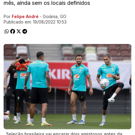
mês, ainda sem os locais definidos
Por
Felipe André
- Goiânia, GO
Ir direto pra matéria
Publicado em:
19/08/2022 10:53
Seleção brasileira vai encarar dois amistosos antes da