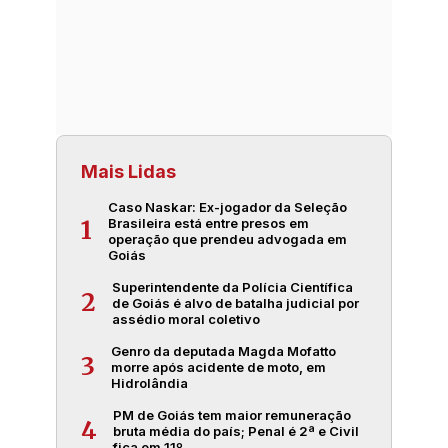
Mais Lidas
Caso Naskar: Ex-jogador da Seleção
Brasileira está entre presos em
1
operação que prendeu advogada em
Goiás
Superintendente da Polícia Científica
2
de Goiás é alvo de batalha judicial por
assédio moral coletivo
Genro da deputada Magda Mofatto
3
morre após acidente de moto, em
Hidrolândia
PM de Goiás tem maior remuneração
4
bruta média do país; Penal é 2ª e Civil
fica em 11º