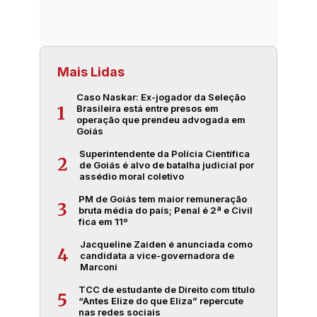
Mais Lidas
Caso Naskar: Ex-jogador da Seleção
Brasileira está entre presos em
1
operação que prendeu advogada em
Goiás
Superintendente da Polícia Científica
2
de Goiás é alvo de batalha judicial por
assédio moral coletivo
PM de Goiás tem maior remuneração
3
bruta média do país; Penal é 2ª e Civil
fica em 11º
Jacqueline Zaiden é anunciada como
4
candidata a vice-governadora de
Marconi
TCC de estudante de Direito com título
5
“Antes Elize do que Eliza” repercute
nas redes sociais