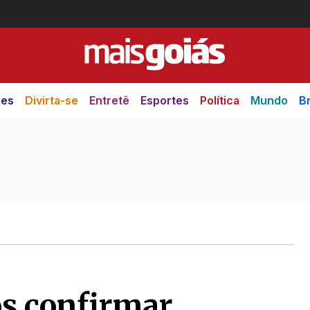
des
Divirta-se
Entretê
Esportes
Política
Mundo
Br
ós confirmar