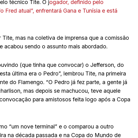
lo técnico Tite. O j
ogador, definido pelo
 Fred atual”, enfrentará Gana e Tunísia e está
r Tite, mas na coletiva de imprensa que a comissão
ele acabou sendo o assunto mais abordado.
ouvindo (que tinha que convocar) o Jefferson, do
ta última era o Pedro”, lembrou Tite, na primeira
nte do Flamengo. “O Pedro já fez parte, a gente já
harlison, mas depois se machucou, teve aquele
a convocação para amistosos feita logo após a Copa
omo “um nove terminal” e o comparou a outro
leira na década passada e na Copa do Mundo de