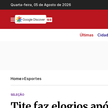
Ir direto pro conteúdo
Quarta-feira, 05 de Agosto de 2026
Últimas
Cida
Home
>
Esportes
SELEÇÃO
Tite faz elogios ap