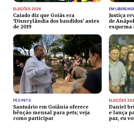
ELEIÇÕES 2026
EM LIBERDAD
Caiado diz que Goiás era
Justiça r
‘Disneylândia dos bandidos’ antes
de Anápol
de 2019
esquema m
FÉ E PETS
ELEIÇÕES 20
Santuário em Goiânia oferece
Daniel br
bênção mensal para pets; veja
e lança p
como participar
paz, eu vo