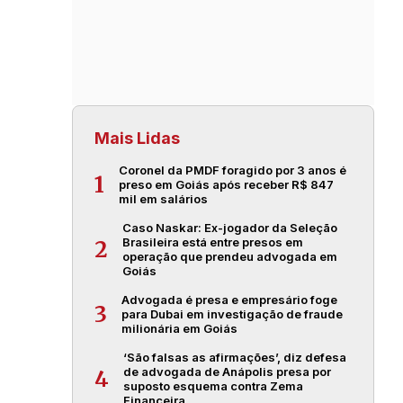
Mais Lidas
Coronel da PMDF foragido por 3 anos é
1
preso em Goiás após receber R$ 847
mil em salários
Caso Naskar: Ex-jogador da Seleção
Brasileira está entre presos em
2
operação que prendeu advogada em
Goiás
Advogada é presa e empresário foge
3
para Dubai em investigação de fraude
milionária em Goiás
‘São falsas as afirmações’, diz defesa
de advogada de Anápolis presa por
4
suposto esquema contra Zema
Financeira