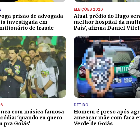
E
ELEIÇÕES 2026
evoga prisão de advogada
Atual prédio do Hugo será
is investigada em
melhor hospital da mulh
ilionário de fraude
País’, afirma Daniel Vile
26
DETIDO
inca com música famosa
Homem é preso após agr
aródia: ‘quando eu quero
ameaçar mãe com faca 
u pra Goiás’
Verde de Goiás