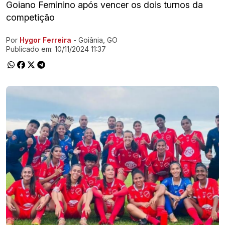
Goiano Feminino após vencer os dois turnos da
competição
Por
Hygor Ferreira
- Goiânia, GO
Ir direto pra matéria
Publicado em:
10/11/2024 11:37