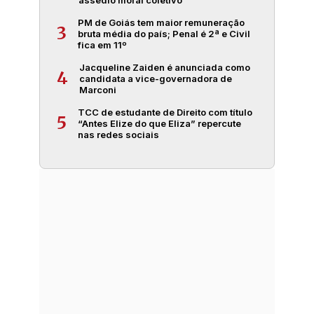
PM de Goiás tem maior remuneração
3
bruta média do país; Penal é 2ª e Civil
fica em 11º
Jacqueline Zaiden é anunciada como
4
candidata a vice-governadora de
Marconi
TCC de estudante de Direito com título
5
“Antes Elize do que Eliza” repercute
nas redes sociais