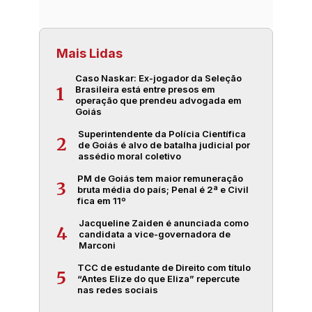
Mais Lidas
Caso Naskar: Ex-jogador da Seleção
Brasileira está entre presos em
1
operação que prendeu advogada em
Goiás
Superintendente da Polícia Científica
2
de Goiás é alvo de batalha judicial por
assédio moral coletivo
PM de Goiás tem maior remuneração
3
bruta média do país; Penal é 2ª e Civil
fica em 11º
Jacqueline Zaiden é anunciada como
4
candidata a vice-governadora de
Marconi
TCC de estudante de Direito com título
5
“Antes Elize do que Eliza” repercute
nas redes sociais