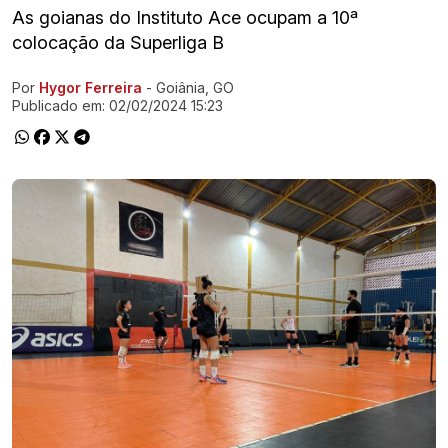
As goianas do Instituto Ace ocupam a 10ª
colocação da Superliga B
Por
Hygor Ferreira
- Goiânia, GO
Ir direto pra matéria
Publicado em:
02/02/2024 15:23