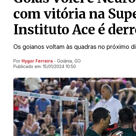
com vitória na Sup
Instituto Ace é der
Os goianos voltam às quadras no próximo di
Por
Hygor Ferreira
- Goiânia, GO
Ir direto pra matéria
Publicado em:
15/01/2024 10:50