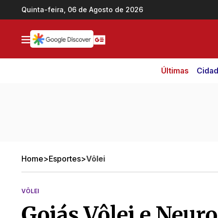
Ir direto pro conteúdo
Quinta-feira, 06 de Agosto de 2026
Últimas
Cida
Home
>
Esportes
>
Vôlei
VÔLEI
Goiás Vôlei e Neuro