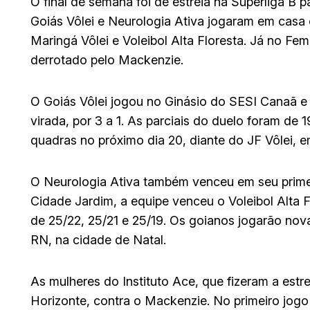
O final de semana foi de estreia na Superliga B 
Goiás Vôlei e Neurologia Ativa jogaram em casa
Maringá Vôlei e Voleibol Alta Floresta. Já no Fem
derrotado pelo Mackenzie.
O Goiás Vôlei jogou no Ginásio do SESI Canaã e 
virada, por 3 a 1. As parciais do duelo foram de 1
quadras no próximo dia 20, diante do JF Vôlei, e
O Neurologia Ativa também venceu em seu primei
Cidade Jardim, a equipe venceu o Voleibol Alta F
de 25/22, 25/21 e 25/19. Os goianos jogarão no
RN, na cidade de Natal.
As mulheres do Instituto Ace, que fizeram a estre
Horizonte, contra o Mackenzie. No primeiro jogo