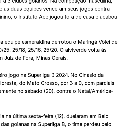
para 3 clubes goianos. Na competição masculina,
 e as duas equipes venceram seus jogos contra
inino, o Instituto Ace jogou fora de casa e acabou
a equipe esmeraldina derrotou o Maringá Vôlei de
9/25, 25/18, 25/16, 25/20. O alviverde volta às
m Juiz de Fora, Minas Gerais.
ro jogo na Superliga B 2024. No Ginásio da
loresta, do Mato Grosso, por 3 a 0, com parciais
vamente no sábado (20), contra o Natal/América-
ia na última sexta-feira (12), duelaram em Belo
 das goianas na Superliga B, o time perdeu pelo