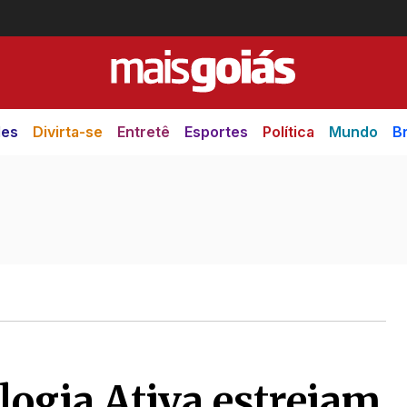
des
Divirta-se
Entretê
Esportes
Política
Mundo
Br
logia Ativa estreiam