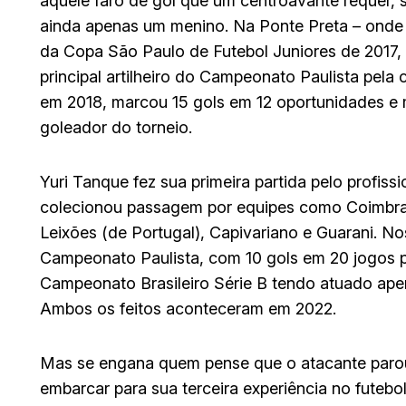
aquele faro de gol que um centroavante requer,
ainda apenas um menino. Na Ponte Preta – onde foi
da Copa São Paulo de Futebol Juniores de 2017,
principal artilheiro do Campeonato Paulista pela
em 2018, marcou 15 gols em 12 oportunidades e
goleador do torneio.
Yuri Tanque fez sua primeira partida pelo profis
colecionou passagem por equipes como Coimbra-M
Leixões (de Portugal), Capivariano e Guarani. Nos 
Campeonato Paulista, com 10 gols em 20 jogos pe
Campeonato Brasileiro Série B tendo atuado ape
Ambos os feitos aconteceram em 2022.
Mas se engana quem pense que o atacante parou 
embarcar para sua terceira experiência no futebol