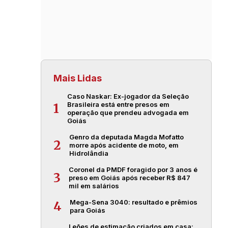
Mais Lidas
Caso Naskar: Ex-jogador da Seleção
Brasileira está entre presos em
1
operação que prendeu advogada em
Goiás
Genro da deputada Magda Mofatto
2
morre após acidente de moto, em
Hidrolândia
Coronel da PMDF foragido por 3 anos é
3
preso em Goiás após receber R$ 847
mil em salários
Mega-Sena 3040: resultado e prêmios
4
para Goiás
Leões de estimação criados em casa: