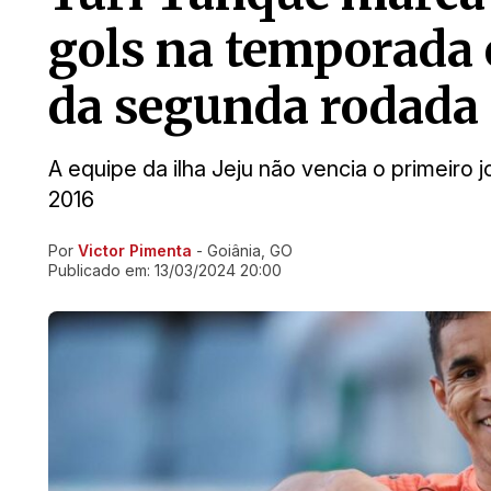
gols na temporada e
da segunda rodada 
A equipe da ilha Jeju não vencia o primeir
2016
Por
Victor Pimenta
- Goiânia, GO
Ir direto pra matéria
Publicado em:
13/03/2024 20:00