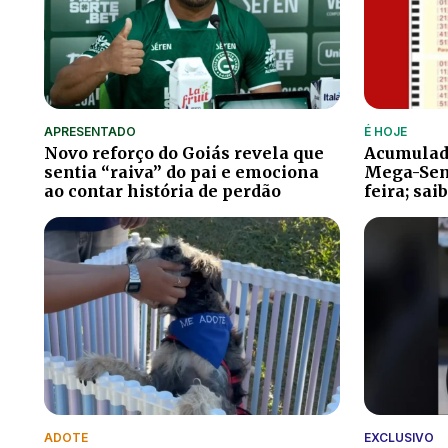
APRESENTADO
É HOJE
Novo reforço do Goiás revela que
Acumulad
sentia “raiva” do pai e emociona
Mega-Sena
ao contar história de perdão
feira; sai
ADOTE
EXCLUSIVO