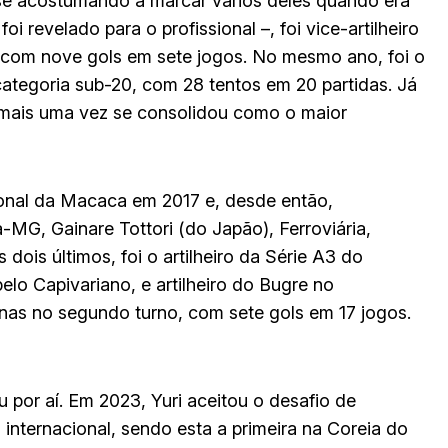
 se acostumando a marcar vários deles quando era
 revelado para o profissional –, foi vice-artilheiro
 com nove gols em sete jogos. No mesmo ano, foi o
 categoria sub-20, com 28 tentos em 20 partidas. Já
 mais uma vez se consolidou como o maior
sional da Macaca em 2017 e, desde então,
G, Gainare Tottori (do Japão), Ferroviária,
dois últimos, foi o artilheiro da Série A3 do
lo Capivariano, e artilheiro do Bugre no
nas no segundo turno, com sete gols em 17 jogos.
por aí. Em 2023, Yuri aceitou o desafio de
 internacional, sendo esta a primeira na Coreia do