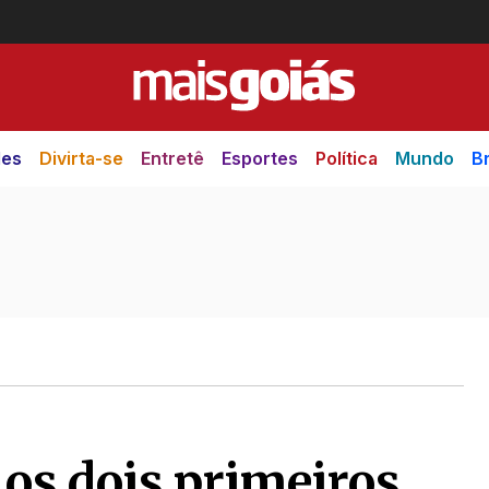
des
Divirta-se
Entretê
Esportes
Política
Mundo
Br
os dois primeiros