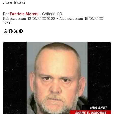
aconteceu
Por
Fabricio Moretti
- Goiânia, GO
Ir direto pra matéria
Publicado em:
18/01/2023 10:22
• Atualizado em:
19/01/2023
12:56