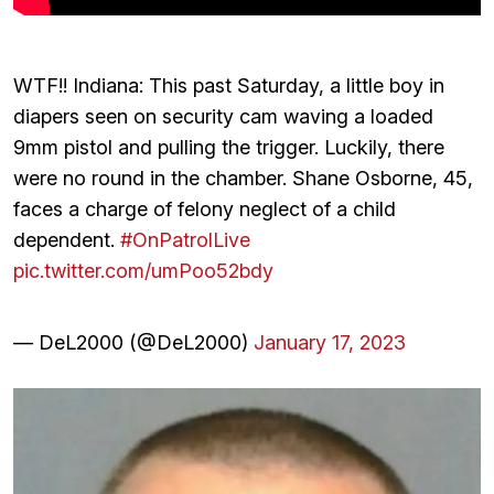
WTF!! Indiana: This past Saturday, a little boy in
diapers seen on security cam waving a loaded
9mm pistol and pulling the trigger. Luckily, there
were no round in the chamber. Shane Osborne, 45,
faces a charge of felony neglect of a child
dependent.
#OnPatrolLive
pic.twitter.com/umPoo52bdy
— DeL2000 (@DeL2000)
January 17, 2023