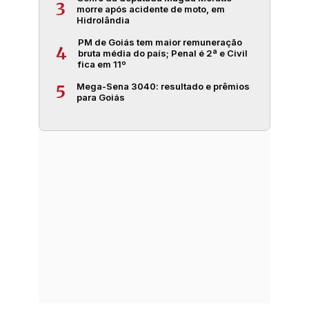
3
morre após acidente de moto, em
Hidrolândia
PM de Goiás tem maior remuneração
4
bruta média do país; Penal é 2ª e Civil
fica em 11º
Mega-Sena 3040: resultado e prêmios
5
para Goiás