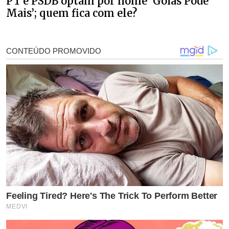
PT e PSDB optam por nome ‘Goiás Pode
Mais’; quem fica com ele?