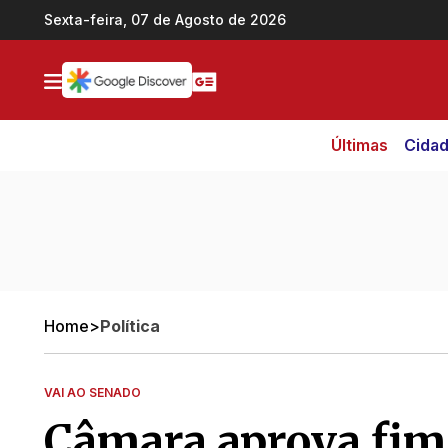
Ir direto pro conteúdo
Sexta-feira, 07 de Agosto de 2026
Últimas
Cida
Home
>
Política
VAI AO SENADO
Câmara aprova fim 