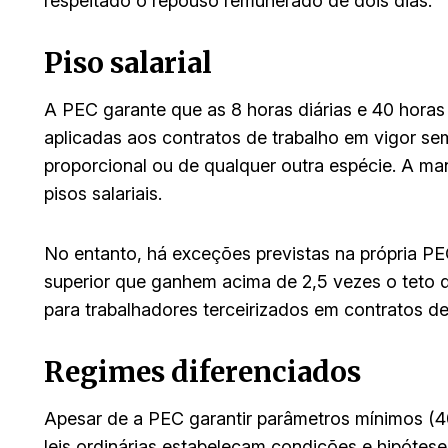
respeitado o repouso remunerado de dois dias.
Piso salarial
A PEC garante que as 8 horas diárias e 40 hora
aplicadas aos contratos de trabalho em vigor sem
proporcional ou de qualquer outra espécie. A man
pisos salariais.
No entanto, há exceções previstas na própria P
superior que ganhem acima de 2,5 vezes o teto d
para trabalhadores terceirizados em contratos d
Regimes diferenciados
Apesar de a PEC garantir parâmetros mínimos (40
leis ordinárias estabeleçam condições e hipótes