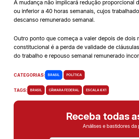
A mudança não implicará redução proporcional da
ou inferior a 40 horas semanais, cujos trabalha
descanso remunerado semanal.
Outro ponto que começa a valer depois de dois
constitucional é a perda de validade de cláusul
do trabalho e repouso semanal remunerado inco
CATEGORIAS:
BRASIL
POLÍTICA
TAGS:
BRASIL
CÂMARA FEDERAL
ESCALA 6X1
Receba todas 
Análises e bastidores da 