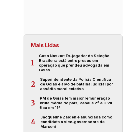
Mais Lidas
Caso Naskar: Ex-jogador da Seleção
Brasileira está entre presos em
1
operação que prendeu advogada em
Goiás
Superintendente da Polícia Científica
2
de Goiás é alvo de batalha judicial por
assédio moral coletivo
PM de Goiás tem maior remuneração
3
bruta média do país; Penal é 2ª e Civil
fica em 11º
Jacqueline Zaiden é anunciada como
4
candidata a vice-governadora de
Marconi