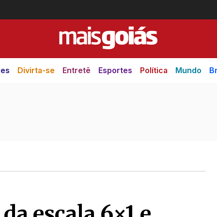
des
Divirta-se
Entretê
Esportes
Política
Mundo
Br
da escala 6×1 e