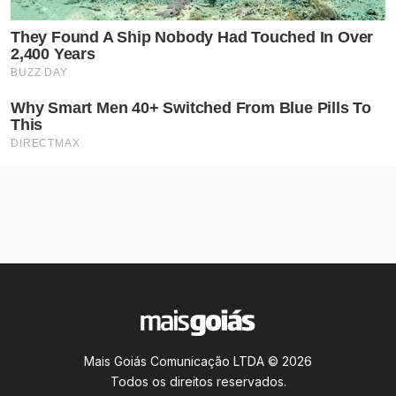
Mais Goiás Comunicação LTDA © 2026
Todos os direitos reservados.