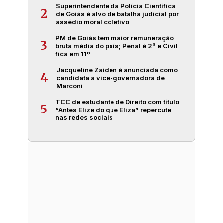
Superintendente da Polícia Científica
2
de Goiás é alvo de batalha judicial por
assédio moral coletivo
PM de Goiás tem maior remuneração
3
bruta média do país; Penal é 2ª e Civil
fica em 11º
Jacqueline Zaiden é anunciada como
4
candidata a vice-governadora de
Marconi
TCC de estudante de Direito com título
5
“Antes Elize do que Eliza” repercute
nas redes sociais