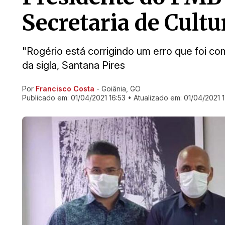
Secretaria de Cult
"Rogério está corrigindo um erro que foi co
da sigla, Santana Pires
Por
Francisco Costa
- Goiânia, GO
Ir direto pra matéria
Publicado em:
01/04/2021 16:53
• Atualizado em:
01/04/2021 