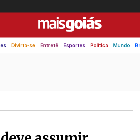
des
Divirta-se
Entretê
Esportes
Política
Mundo
Br
 deve assumir