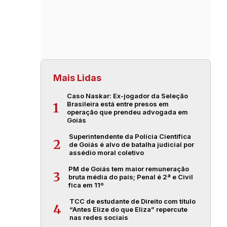
Mais Lidas
Caso Naskar: Ex-jogador da Seleção
Brasileira está entre presos em
1
operação que prendeu advogada em
Goiás
Superintendente da Polícia Científica
2
de Goiás é alvo de batalha judicial por
assédio moral coletivo
PM de Goiás tem maior remuneração
3
bruta média do país; Penal é 2ª e Civil
fica em 11º
TCC de estudante de Direito com título
4
“Antes Elize do que Eliza” repercute
nas redes sociais