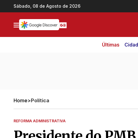
Ir direto pro conteúdo
Sábado, 08 de Agosto de 2026
Últimas
Cida
Home
>
Política
REFORMA ADMINISTRATIVA
Presidente do PMB