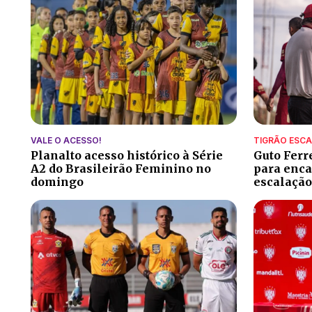
VALE O ACESSO!
TIGRÃO ESC
Planalto acesso histórico à Série
Guto Ferr
A2 do Brasileirão Feminino no
para encar
domingo
escalação