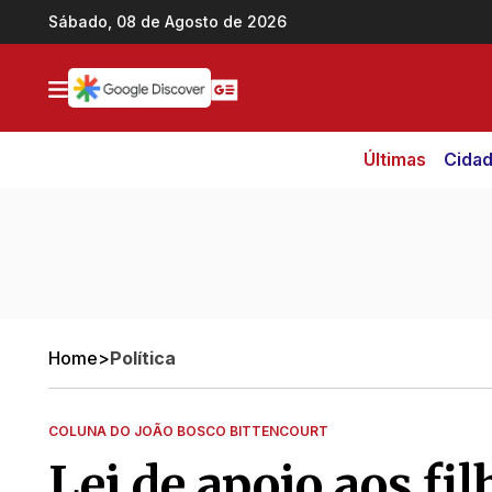
Ir direto pro conteúdo
Sábado, 08 de Agosto de 2026
Últimas
Cida
Home
>
Política
COLUNA DO JOÃO BOSCO BITTENCOURT
Lei de apoio aos fi