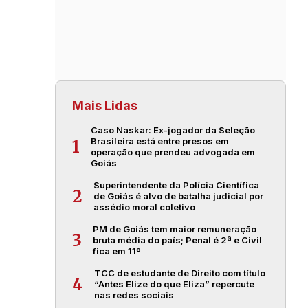
Mais Lidas
Caso Naskar: Ex-jogador da Seleção
Brasileira está entre presos em
1
operação que prendeu advogada em
Goiás
Superintendente da Polícia Científica
2
de Goiás é alvo de batalha judicial por
assédio moral coletivo
PM de Goiás tem maior remuneração
3
bruta média do país; Penal é 2ª e Civil
fica em 11º
TCC de estudante de Direito com título
4
“Antes Elize do que Eliza” repercute
nas redes sociais