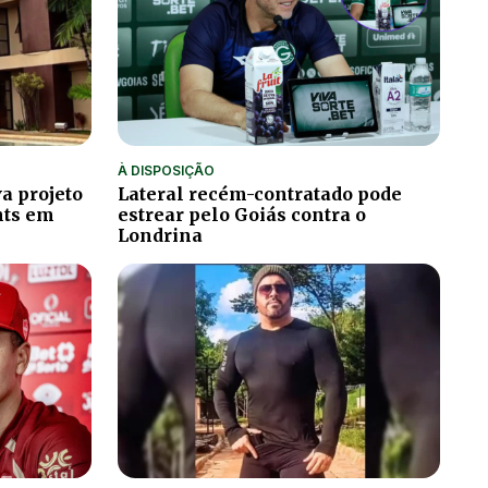
À DISPOSIÇÃO
a projeto
Lateral recém-contratado pode
hts em
estrear pelo Goiás contra o
Londrina