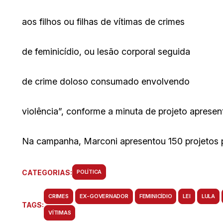
aos filhos ou filhas de vítimas de crimes
de feminicídio, ou lesão corporal seguida
de crime doloso consumado envolvendo
violência”, conforme a minuta de projeto aprese
Na campanha, Marconi apresentou 150 projetos 
CATEGORIAS:
POLÍTICA
CRIMES
EX-GOVERNADOR
FEMINICÍDIO
LEI
LULA
TAGS:
VÍTIMAS