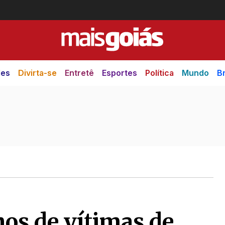
des
Divirta-se
Entretê
Esportes
Política
Mundo
Br
lhos de vítimas de