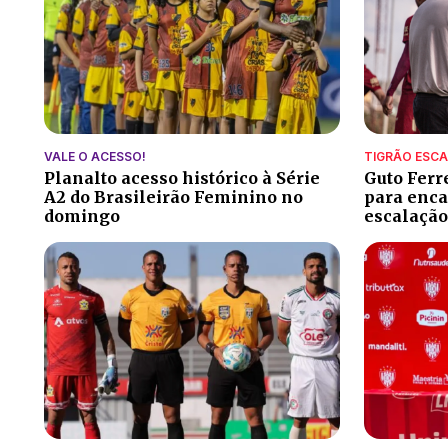
VALE O ACESSO!
TIGRÃO ESC
Planalto acesso histórico à Série
Guto Ferr
A2 do Brasileirão Feminino no
para encar
domingo
escalação