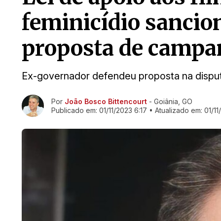
feminicídio sancion
proposta de campa
Ex-governador defendeu proposta na dispu
Ir direto pra matéria
Por
João Bosco Bittencourt
- Goiânia, GO
Publicado em:
01/11/2023 6:17
• Atualizado em:
01/11