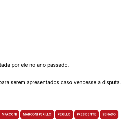
ntada por ele no ano passado.
para serem apresentados caso vencesse a disputa.
MARCONI
MARCONI PERILLO
PERILLO
PRESIDENTE
SENADO