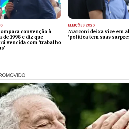
26
ELEIÇÕES 2026
compara convenção à
Marconi deixa vice em ab
de 1998 e diz que
‘política tem suas surpre
erá vencida com ‘trabalho
as’