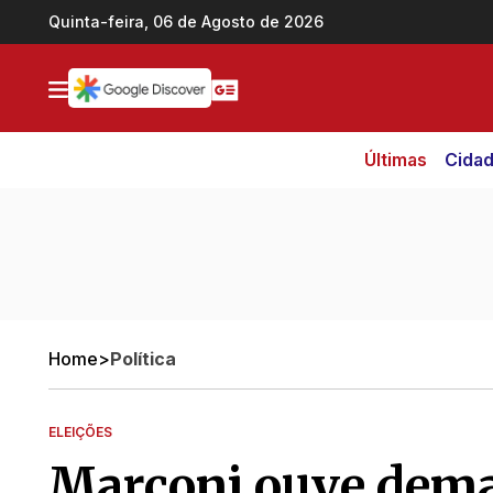
Ir direto pro conteúdo
Quinta-feira, 06 de Agosto de 2026
Últimas
Cida
Home
>
Política
ELEIÇÕES
Marconi ouve dem