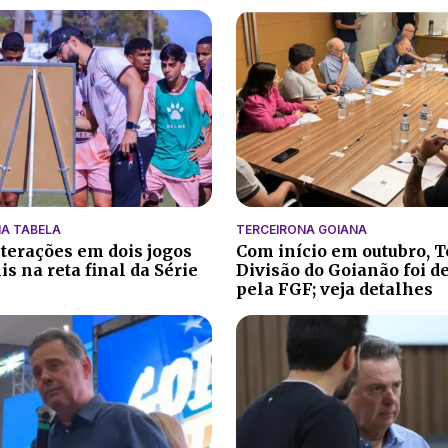
A TABELA
TERCEIRONA GOIANA
lterações em dois jogos
Com início em outubro, T
s na reta final da Série
Divisão do Goianão foi d
pela FGF; veja detalhes