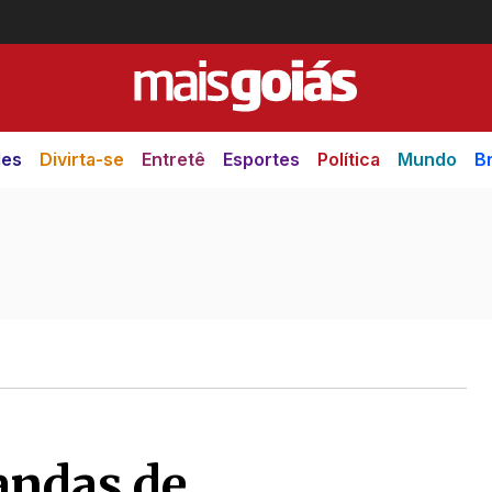
des
Divirta-se
Entretê
Esportes
Política
Mundo
Br
andas de