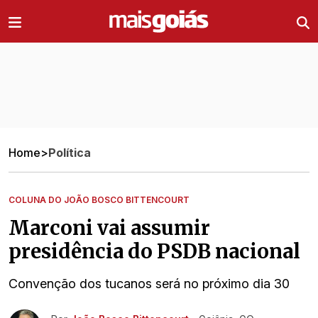
Ir direto pro conteúdo
Home
>
Política
COLUNA DO JOÃO BOSCO BITTENCOURT
Marconi vai assumir
presidência do PSDB nacional
Convenção dos tucanos será no próximo dia 30
Ir direto pra matéria