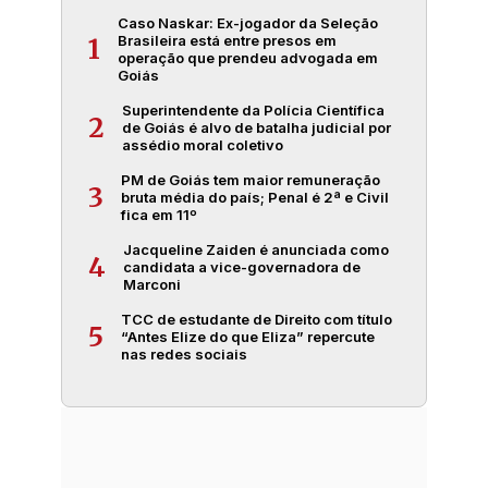
Caso Naskar: Ex-jogador da Seleção
Brasileira está entre presos em
1
operação que prendeu advogada em
Goiás
Superintendente da Polícia Científica
2
de Goiás é alvo de batalha judicial por
assédio moral coletivo
PM de Goiás tem maior remuneração
3
bruta média do país; Penal é 2ª e Civil
fica em 11º
Jacqueline Zaiden é anunciada como
4
candidata a vice-governadora de
Marconi
TCC de estudante de Direito com título
5
“Antes Elize do que Eliza” repercute
nas redes sociais