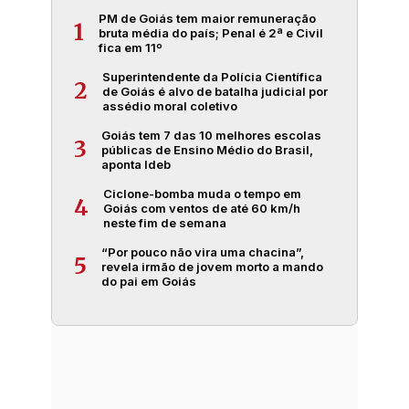
PM de Goiás tem maior remuneração
1
bruta média do país; Penal é 2ª e Civil
fica em 11º
Superintendente da Polícia Científica
2
de Goiás é alvo de batalha judicial por
assédio moral coletivo
Goiás tem 7 das 10 melhores escolas
3
públicas de Ensino Médio do Brasil,
aponta Ideb
Ciclone-bomba muda o tempo em
4
Goiás com ventos de até 60 km/h
neste fim de semana
“Por pouco não vira uma chacina”,
5
revela irmão de jovem morto a mando
do pai em Goiás