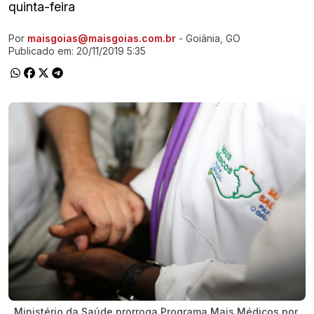
quinta-feira
Por
maisgoias@maisgoias.com.br
- Goiânia, GO
Ir direto pra matéria
Publicado em:
20/11/2019 5:35
Ministério da Saúde prorroga Programa Mais Médicos por