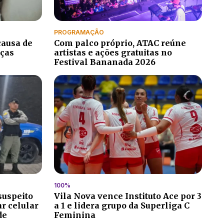
PROGRAMAÇÃO
causa de
Com palco próprio, ATAC reúne
nças
artistas e ações gratuitas no
Festival Bananada 2026
100%
suspeito
Vila Nova vence Instituto Ace por 3
r celular
a 1 e lidera grupo da Superliga C
de
Feminina