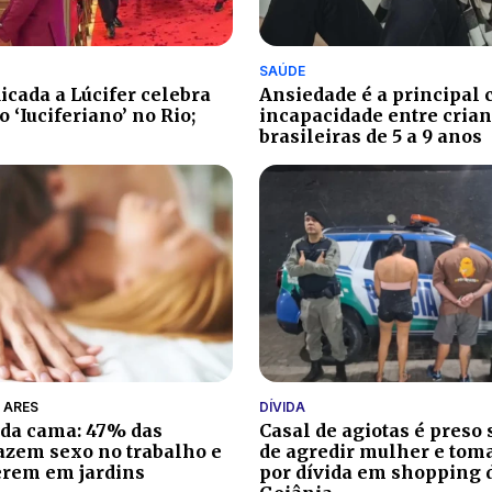
SAÚDE
Ansiedade é a principal 
icada a Lúcifer celebra
incapacidade entre cria
 ‘Iuciferiano’ no Rio;
brasileiras de 5 a 9 anos
 ARES
DÍVIDA
 da cama: 47% das
Casal de agiotas é preso 
azem sexo no trabalho e
de agredir mulher e toma
erem em jardins
por dívida em shopping 