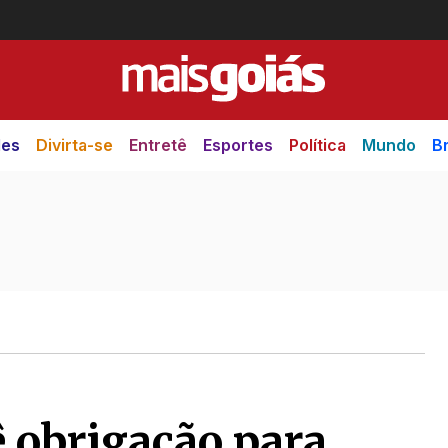
des
Divirta-se
Entretê
Esportes
Política
Mundo
Br
 obrigação para