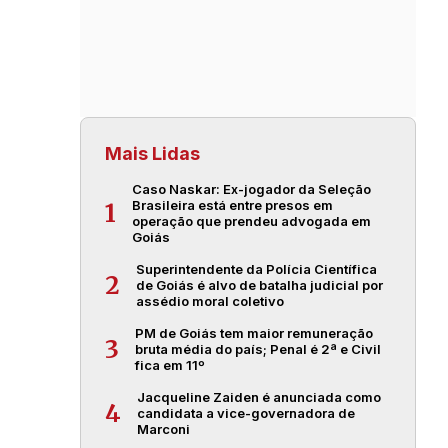
Mais Lidas
Caso Naskar: Ex-jogador da Seleção
Brasileira está entre presos em
1
operação que prendeu advogada em
Goiás
Superintendente da Polícia Científica
2
de Goiás é alvo de batalha judicial por
assédio moral coletivo
PM de Goiás tem maior remuneração
3
bruta média do país; Penal é 2ª e Civil
fica em 11º
Jacqueline Zaiden é anunciada como
4
candidata a vice-governadora de
Marconi