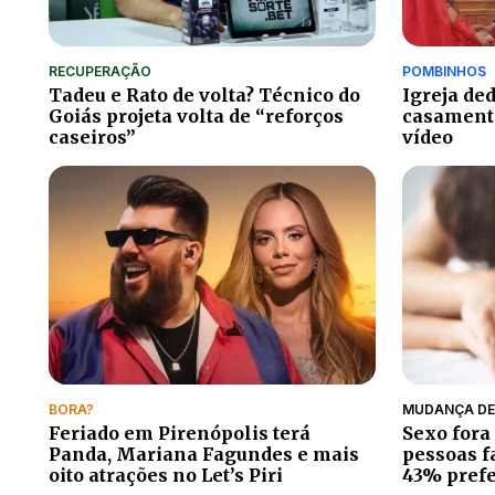
RECUPERAÇÃO
POMBINHOS
Tadeu e Rato de volta? Técnico do
Igreja ded
Goiás projeta volta de “reforços
casamento
caseiros”
vídeo
BORA?
MUDANÇA DE
Feriado em Pirenópolis terá
Sexo fora
Panda, Mariana Fagundes e mais
pessoas f
oito atrações no Let’s Piri
43% pref