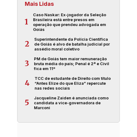
Mais Lidas
Caso Naskar: Ex-jogador da Seleção
Brasileira está entre presos em
1
operação que prendeu advogada em
Goiás
Superintendente da Polícia Científica
2
de Goiás é alvo de batalha judicial por
assédio moral coletivo
PM de Goiás tem maior remuneração
3
bruta média do país; Penal é 2ª e Civil
fica em 11º
TCC de estudante de Direito com título
4
“Antes Elize do que Eliza” repercute
nas redes sociais
Jacqueline Zaiden é anunciada como
5
candidata a vice-governadora de
Marconi