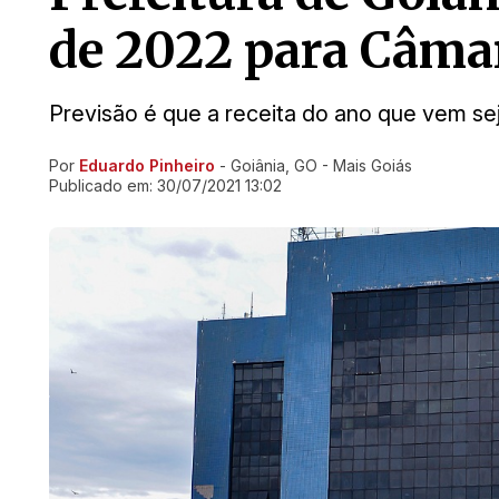
de 2022 para Câma
Previsão é que a receita do ano que vem sej
Por
Eduardo Pinheiro
- Goiânia, GO - Mais Goiás
Ir direto pra matéria
Publicado em:
30/07/2021 13:02