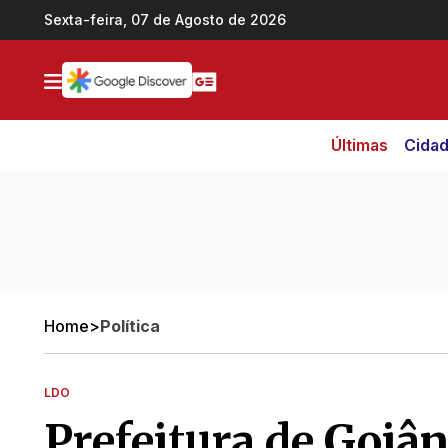
Ir direto pro conteúdo
Sexta-feira, 07 de Agosto de 2026
Últimas
Cida
Home
>
Política
LDO
Prefeitura de Goiâ