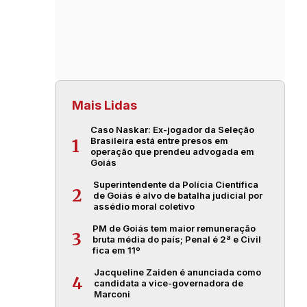
Mais Lidas
Caso Naskar: Ex-jogador da Seleção
Brasileira está entre presos em
1
operação que prendeu advogada em
Goiás
Superintendente da Polícia Científica
2
de Goiás é alvo de batalha judicial por
assédio moral coletivo
PM de Goiás tem maior remuneração
3
bruta média do país; Penal é 2ª e Civil
fica em 11º
Jacqueline Zaiden é anunciada como
4
candidata a vice-governadora de
Marconi