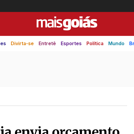
des
Divirta-se
Entretê
Esportes
Política
Mundo
Br
nia envia orçamento