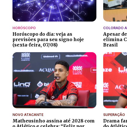
HORÓSCOPO
COLORADO 
Horóscopo do dia: veja as
Apesar de
previsões para seu signo hoje
elimina C
(sexta-feira, 07/08)
Brasil
NOVO ATACANTE
SUPERAÇÃO
Matheusinho assina até 2028 com
Drama fam
o Atlético e celebra: “Feliz por
do Atléti