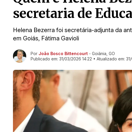
secretaria de Educ
Helena Bezerra foi secretária-adjunta da a
em Goiás, Fátima Gavioli
Ir direto pra matéria
Por
João Bosco Bittencourt
- Goiânia, GO
Publicado em:
31/03/2026 14:22
• Atualizado em:
31