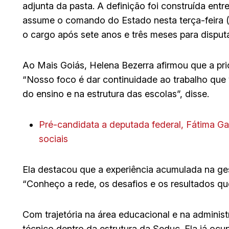
adjunta da pasta. A definição foi construída ent
assume o comando do Estado nesta terça-feira (3
o cargo após sete anos e três meses para disp
Ao Mais Goiás, Helena Bezerra afirmou que a pr
“Nosso foco é dar continuidade ao trabalho que
do ensino e na estrutura das escolas”, disse.
Pré-candidata a deputada federal, Fátima Gavi
sociais
Ela destacou que a experiência acumulada na g
“Conheço a rede, os desafios e os resultados qu
Com trajetória na área educacional e na admini
técnico dentro da estrutura da Seduc. Ela já oc