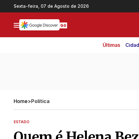
Ir direto pro conteúdo
Sexta-feira, 07 de Agosto de 2026
Últimas
Cida
Home
>
Política
ESTADO
Quem é Helena Bez