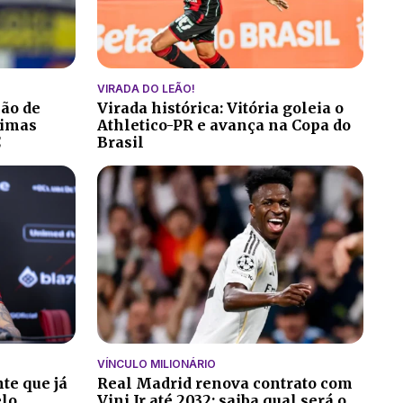
VIRADA DO LEÃO!
ção de
Virada histórica: Vitória goleia o
ltimas
Athletico-PR e avança na Copa do
C
Brasil
VÍNCULO MILIONÁRIO
te que já
Real Madrid renova contrato com
elo
Vini Jr até 2032; saiba qual será o