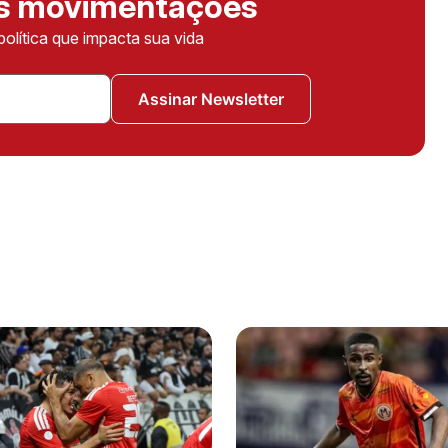
as movimentações
política que impacta sua vida
Assinar Newsletter