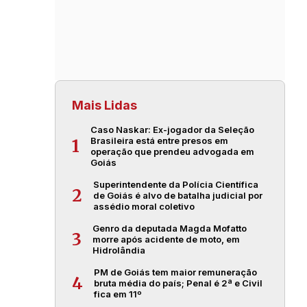
Mais Lidas
Caso Naskar: Ex-jogador da Seleção
Brasileira está entre presos em
1
operação que prendeu advogada em
Goiás
Superintendente da Polícia Científica
2
de Goiás é alvo de batalha judicial por
assédio moral coletivo
Genro da deputada Magda Mofatto
3
morre após acidente de moto, em
Hidrolândia
PM de Goiás tem maior remuneração
4
bruta média do país; Penal é 2ª e Civil
fica em 11º