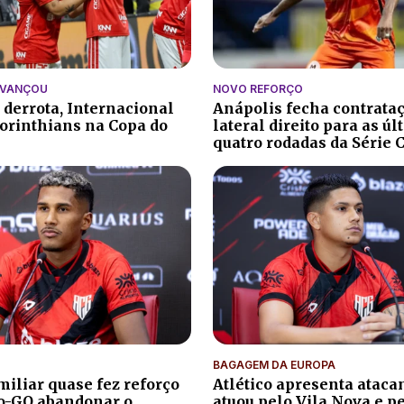
AVANÇOU
NOVO REFORÇO
 derrota, Internacional
Anápolis fecha contrata
orinthians na Copa do
lateral direito para as ú
quatro rodadas da Série 
BAGAGEM DA EUROPA
iliar quase fez reforço
Atlético apresenta atacan
co-GO abandonar o
atuou pelo Vila Nova e p