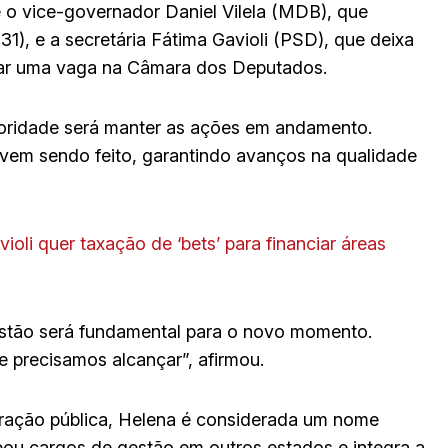
re o vice-governador Daniel Vilela (MDB), que
1), e a secretária Fátima Gavioli (PSD), que deixa
utar uma vaga na Câmara dos Deputados.
ioridade será manter as ações em andamento.
 vem sendo feito, garantindo avanços na qualidade
oli quer taxação de ‘bets’ para financiar áreas
estão será fundamental para o novo momento.
e precisamos alcançar”, afirmou.
stração pública, Helena é considerada um nome
upou cargos de gestão em outros estados e integra a