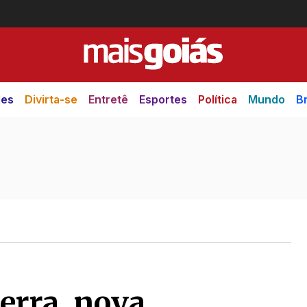
des
Divirta-se
Entretê
Esportes
Política
Mundo
Br
erra, nova