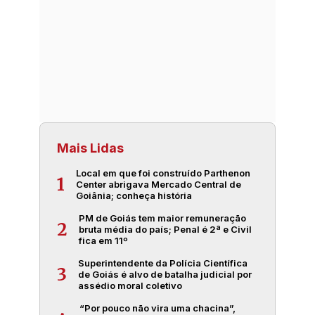
Mais Lidas
Local em que foi construído Parthenon
1
Center abrigava Mercado Central de
Goiânia; conheça história
PM de Goiás tem maior remuneração
2
bruta média do país; Penal é 2ª e Civil
fica em 11º
Superintendente da Polícia Científica
3
de Goiás é alvo de batalha judicial por
assédio moral coletivo
“Por pouco não vira uma chacina”,