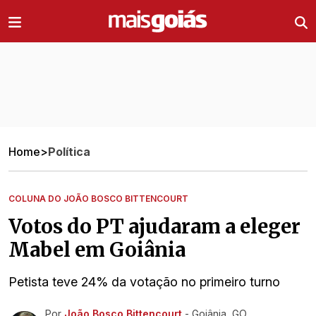
Ir direto pro conteúdo
Home
>
Política
COLUNA DO JOÃO BOSCO BITTENCOURT
Votos do PT ajudaram a eleger
Mabel em Goiânia
Petista teve 24% da votação no primeiro turno
Por
João Bosco Bittencourt
- Goiânia, GO
Ir direto pra matéria