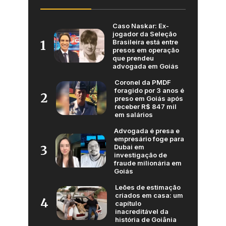
Caso Naskar: Ex-
jogador da Seleção
Brasileira está entre
1
presos em operação
que prendeu
advogada em Goiás
Coronel da PMDF
foragido por 3 anos é
2
preso em Goiás após
receber R$ 847 mil
em salários
Advogada é presa e
empresário foge para
Dubai em
3
investigação de
fraude milionária em
Goiás
Leões de estimação
criados em casa: um
4
capítulo
inacreditável da
história de Goiânia