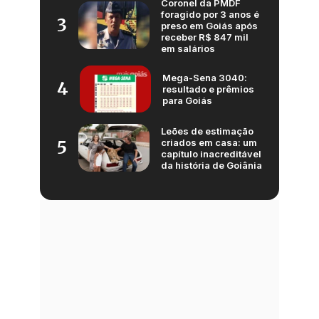
Coronel da PMDF
foragido por 3 anos é
3
preso em Goiás após
receber R$ 847 mil
em salários
Mega-Sena 3040:
4
resultado e prêmios
para Goiás
Leões de estimação
criados em casa: um
5
capítulo inacreditável
da história de Goiânia