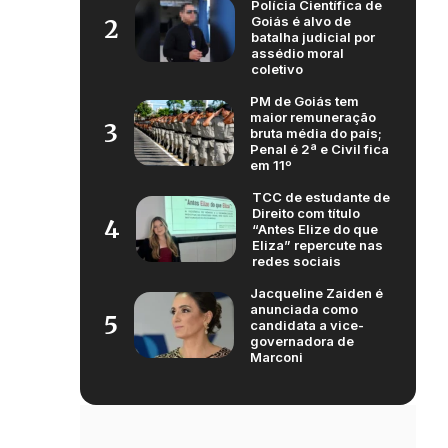
Polícia Científica de
Goiás é alvo de
2
batalha judicial por
assédio moral
coletivo
PM de Goiás tem
maior remuneração
3
bruta média do país;
Penal é 2ª e Civil fica
em 11º
TCC de estudante de
Direito com título
4
“Antes Elize do que
Eliza” repercute nas
redes sociais
Jacqueline Zaiden é
anunciada como
5
candidata a vice-
governadora de
Marconi