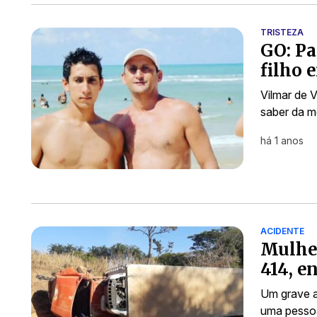
TRISTEZA
GO: Pa
filho 
Vilmar de 
saber da mo
há 1 anos
ACIDENTE
Mulher
414, e
Um grave a
uma pessoa