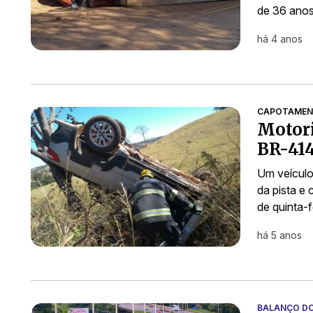
de 36 anos
há 4 anos
CAPOTAME
Motori
BR-41
Um veículo
da pista e
de quinta-f
há 5 anos
BALANÇO DO