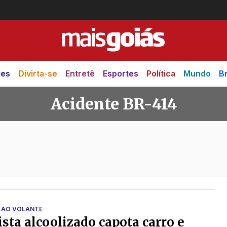
des
Divirta-se
Entretê
Esportes
Política
Mundo
Br
Acidente BR-414
-414
 AO VOLANTE
sta alcoolizado capota carro e