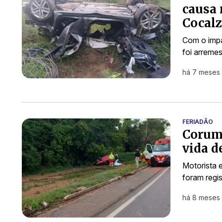
causa 
Cocalz
Com o impa
foi arreme
há 7 meses
FERIADÃO
Corumb
vida d
Motorista 
foram regi
há 8 meses